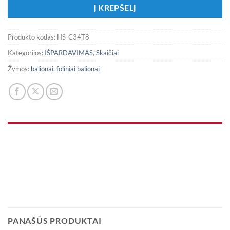
Į KREPŠELĮ
Produkto kodas:
HS-C34T8
Kategorijos:
IŠPARDAVIMAS
,
Skaičiai
Žymos:
balionai
,
foliniai balionai
PANAŠŪS PRODUKTAI