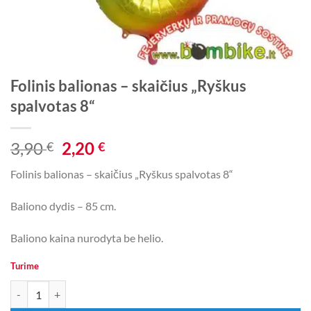
Folinis balionas – skaičius „Ryškus
spalvotas 8“
Original
Current
3,90
2,20
€
€
price
price
Folinis balionas – skaičius „Ryškus spalvotas 8“
was:
is:
3,90 €.
2,20 €.
Baliono dydis – 85 cm.
Baliono kaina nurodyta be helio.
Turime
produkto kiekis: Folinis balionas - skaičius „Ryškus spalvotas 8“