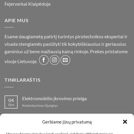
Fejerverkai Klaipėdoje
APIE MUS
Esame daugiametę patirtį turintys pirotechnikos ekspertai ir
visada stengiamės pasiūlyti tik kokybiškiausius ir geriausius
gaminius už bene mažiausią kainą rinkoje. Prekes pristatome
visoje Lietuvoje.
TINKLARAŠTIS
Elektromobilio įkrovimo prieiga
04
Gru
įraše
Komentavimas išjungtas
Elektromobilio
įkrovimo
Nauja fejerverkų parduotuvė Klaipedoje!
19
prieiga
Gerbiame jūsų privatumą
Lap
įraše
Komentavimas išjungtas
Nauja
Mes naudojame slapukus (angl. cookies), siekdami užtikrinti geriausią