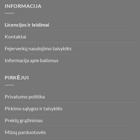
options
options
INFORMACIJA
may
may
be
be
chosen
chosen
Licencijos ir leidimai
on
on
the
the
Kontaktai
product
product
page
page
Fejerverkų naudojimo taisyklės
Informacija apie balionus
PIRKĖJUI
Privatumo politika
Pirkimo sąlygos ir taisyklės
Prekių grąžinimas
Mūsų parduotuvės