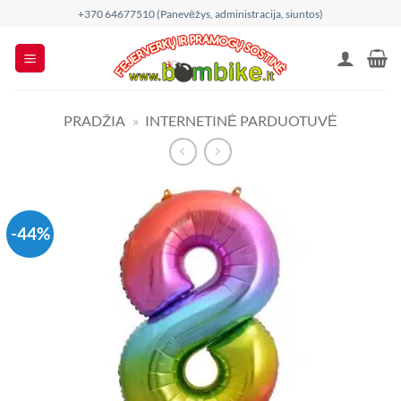
Skip
+370 64677510 (Panevėžys, administracija, siuntos)
to
content
PRADŽIA
»
INTERNETINĖ PARDUOTUVĖ
-44%