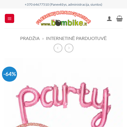
Skip
+370 64677510 (Panevėžys, administracija, siuntos)
to
content
PRADŽIA
»
INTERNETINĖ PARDUOTUVĖ
-64%