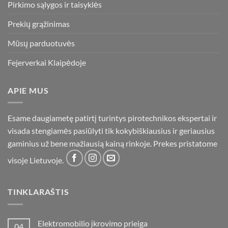
Pirkimo sąlygos ir taisyklės
Prekių grąžinimas
Mūsų parduotuvės
Fejerverkai Klaipėdoje
APIE MUS
Esame daugiametę patirtį turintys pirotechnikos ekspertai ir
visada stengiamės pasiūlyti tik kokybiškiausius ir geriausius
gaminius už bene mažiausią kainą rinkoje. Prekes pristatome
visoje Lietuvoje.
TINKLARAŠTIS
Elektromobilio įkrovimo prieiga
04