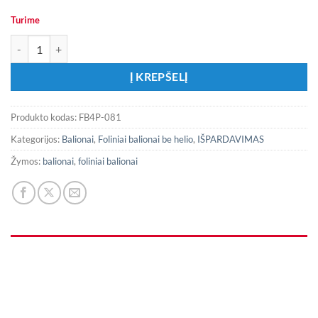
Turime
produkto kiekis: Folinių balionų užrašas „Party“
Į KREPŠELĮ
Produkto kodas:
FB4P-081
Kategorijos:
Balionai
,
Foliniai balionai be helio
,
IŠPARDAVIMAS
Žymos:
balionai
,
foliniai balionai