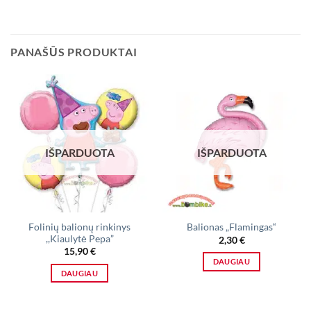
PANAŠŪS PRODUKTAI
IŠPARDUOTA
IŠPARDUOTA
Folinių balionų rinkinys
Balionas „Flamingas“
,,Kiaulytė Pepa”
2,30
€
15,90
€
DAUGIAU
DAUGIAU