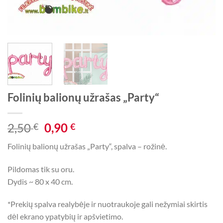
Folinių balionų užrašas „Party“
Original
Current
2,50
0,90
€
€
price
price
Folinių balionų užrašas „Party“, spalva – rožinė.
was:
is:
2,50 €.
0,90 €.
Pildomas tik su oru.
Dydis ~ 80 x 40 cm.
*Prekių spalva realybėje ir nuotraukoje gali nežymiai skirtis
dėl ekrano ypatybių ir apšvietimo.