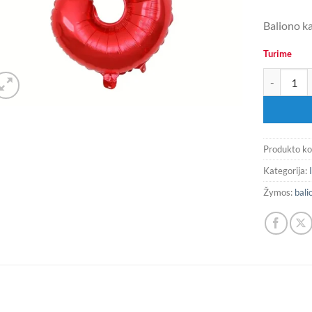
Baliono ka
Turime
produkto ki
Produkto k
Kategorija:
Žymos:
bali