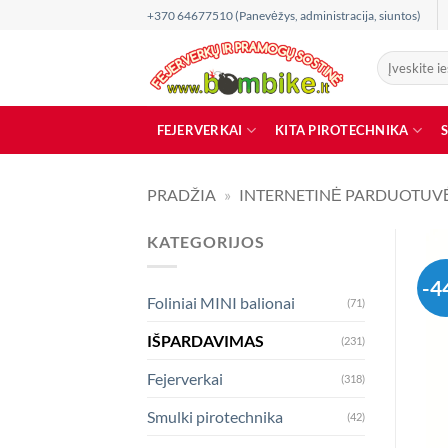
Skip
+370 64677510 (Panevėžys, administracija, siuntos)
to
content
Ieškoti:
FEJERVERKAI
KITA PIROTECHNIKA
PRADŽIA
»
INTERNETINĖ PARDUOTUV
KATEGORIJOS
-4
Foliniai MINI balionai
(71)
IŠPARDAVIMAS
(231)
Fejerverkai
(318)
Smulki pirotechnika
(42)