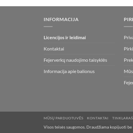
INFORMACIJA
PIR
Licencijos ir leidimai
Priv
Kontaktai
Pirk
Fejerverkų naudojimo taisyklės
Prek
Informacija apie balionus
Mūs
Feje
MŪSŲ PARDUOTUVĖS
KONTAKTAI
TINKLARAŠ
Visos teisės saugomos. Draudžiama kopijuoti be