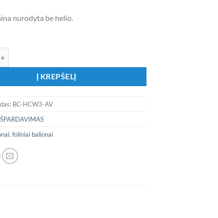
ina nurodyta be helio.
ekis: Folinis balionas - skaičius „Avietinis raudonas 3“
Į KREPŠELĮ
odas:
BC-HCW3-AV
IŠPARDAVIMAS
onai
,
foliniai balionai