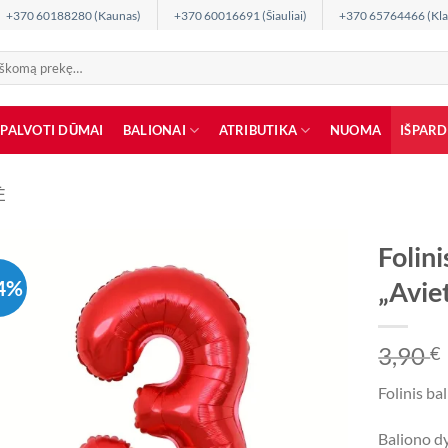
+370 60188280 (Kaunas)
+370 60016691 (Šiauliai)
+370 65764466 (Kla
SPALVOTI DŪMAI
BALIONAI
ATRIBUTIKA
NUOMA
IŠPAR
Ė
Folini
4%
„Avie
3,90
€
Folinis ba
Baliono dy