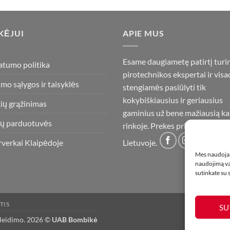
variants.
variants.
The
The
options
options
KĖJUI
APIE MUS
may
may
be
be
Esame daugiametę patirtį turi
atumo politika
chosen
chosen
pirotechnikos ekspertai ir visa
on
on
imo sąlygos ir taisyklės
stengiamės pasiūlyti tik
the
the
kokybiškiausius ir geriausius
product
product
ių grąžinimas
gaminius už bene mažiausią ka
page
page
ų parduotuvės
rinkoje. Prekes pristatome vis
rverkai Klaipėdoje
Lietuvoje.
Mes naudojam
naudojimą var
sutinkate su
TIS
SU
 leidimo. 2026 ©
UAB Bombikė