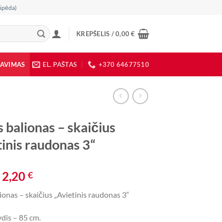
ipėda)
KREPŠELIS /
0,00
€
DAVIMAS
EL. PAŠTAS
+370 64677510
s balionas – skaičius
tinis raudonas 3“
Original
Current
2,20
€
price
price
lionas – skaičius „Avietinis raudonas 3“
was:
is:
3,90 €.
2,20 €.
dis – 85 cm.