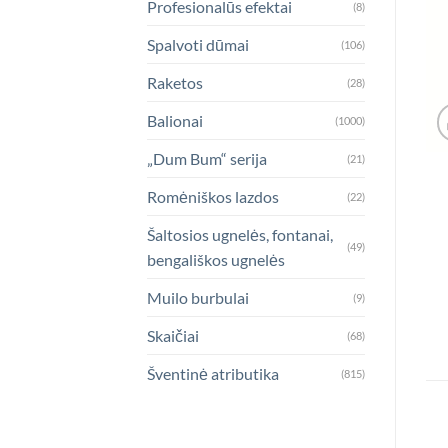
Profesionalūs efektai
(8)
Spalvoti dūmai
(106)
Raketos
(28)
Balionai
(1000)
„Dum Bum“ serija
(21)
Romėniškos lazdos
(22)
Šaltosios ugnelės, fontanai,
(49)
bengališkos ugnelės
Muilo burbulai
(9)
Skaičiai
(68)
Šventinė atributika
(815)