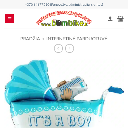
Skip
+370 64677510 (Panevėžys, administracija, siuntos)
to
content
PRADŽIA
»
INTERNETINĖ PARDUOTUVĖ