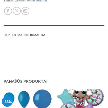
Žymos:
balionas
,
folinis balionas
PAPILDOMA INFORMACIJA
PANAŠŪS PRODUKTAI
-38%