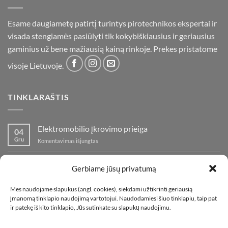
Esame daugiametę patirtį turintys pirotechnikos ekspertai ir
visada stengiamės pasiūlyti tik kokybiškiausius ir geriausius
gaminius už bene mažiausią kainą rinkoje. Prekes pristatome
visoje Lietuvoje.
TINKLARAŠTIS
Elektromobilio įkrovimo prieiga
04
Gru
įraše
Komentavimas išjungtas
Elektromobilio
įkrovimo
Nauja fejerverkų parduotuvė Klaipedoje!
19
prieiga
Gerbiame jūsų privatumą
Lap
įraše
Komentavimas išjungtas
Nauja
Mes naudojame slapukus (angl. cookies), siekdami užtikrinti geriausią
fejerverkų
Kaip fotografuoti fejerverkus
01
įmanomą tinklapio naudojimą vartotojui. Naudodamiesi šiuo tinklapiu, taip pat
parduotuvė
Lap
įraše
ir patekę iš kito tinklapio, Jūs sutinkate su slapukų naudojimu.
Komentavimas išjungtas
Klaipedoje!
Kaip
fotografuoti