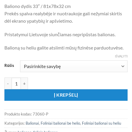
14,00 €
Baliono dydis 33″ / 81x78x32 cm
Prekės spalva realybėje ir nuotraukoje gali nežymiai skirtis
dėl ekrano ypatybių ir apšvietimo.
Pristatymui Lietuvoje siunčiamas nepripūstas balionas.
Balioną su heliu galite atsiimti mūsų fizinėse parduotuvėse.
IŠVALYTI
Rūšis
produkto kiekis: Folinis balionas „It's a boy 3D vežimėlis“
Į KREPŠELĮ
Produkto kodas:
73060-P
Kategorijos:
Balionai
,
Foliniai balionai be helio
,
Foliniai balionai su heliu