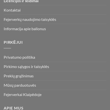
Licencijos ir leidimai
product
page
Kontaktai
Fejerverkų naudojimo taisyklės
Informacija apie balionus
PIRKĖJUI
Privatumo politika
Pirkimo sąlygos ir taisyklės
Prekių grąžinimas
Mūsų parduotuvės
Fejerverkai Klaipėdoje
APIE MUS