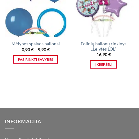
Folinių balionų rinkinys
Mėlynos spalvos balionai
,,Lėlytės LOL”
Price
0,90
€
–
9,90
€
range:
16,90
€
0,90 €
PASIRINKTI SAVYBES
through
Į KREPŠELĮ
9,90 €
This
product
has
multiple
variants.
The
options
may
be
INFORMACIJA
chosen
on
the