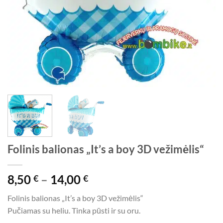
Folinis balionas „It’s a boy 3D vežimėlis“
Price
8,50
–
14,00
€
€
range:
Folinis balionas „It’s a boy 3D vežimėlis“
8,50 €
Pučiamas su heliu. Tinka pūsti ir su oru.
through