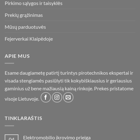
Pirkimo sąlygos ir taisyklės
Prekių grąžinimas
Mūsų parduotuvės
Fejerverkai Klaipėdoje
APIE MUS
Esame daugiametę patirtį turintys pirotechnikos ekspertai ir
visada stengiamės pasiūlyti tik kokybiškiausius ir geriausius
gaminius už bene mažiausią kainą rinkoje. Prekes pristatome
visoje Lietuvoje.
TINKLARAŠTIS
Elektromobilio įkrovimo prieiga
04