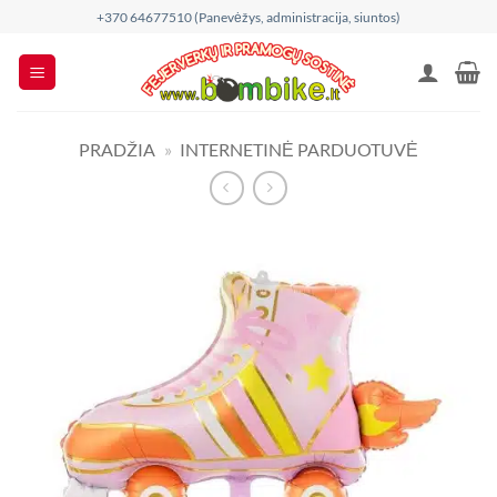
Skip
+370 64677510 (Panevėžys, administracija, siuntos)
to
content
PRADŽIA
»
INTERNETINĖ PARDUOTUVĖ