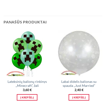
PANAŠŪS PRODUKTAI
Lateksinių balionų rinkinys
Labai didelis balionas su
,,Minecraft”, žali
spauda ,,Just Married”
3,60
€
2,40
€
Į KREPŠELĮ
Į KREPŠELĮ