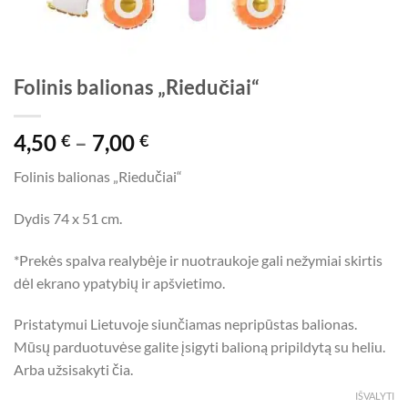
Folinis balionas „Riedučiai“
Price
4,50
–
7,00
€
€
range:
Folinis balionas „Riedučiai“
4,50 €
through
Dydis 74 x 51 cm.
7,00 €
*Prekės spalva realybėje ir nuotraukoje gali nežymiai skirtis
dėl ekrano ypatybių ir apšvietimo.
Pristatymui Lietuvoje siunčiamas nepripūstas balionas.
Mūsų parduotuvėse galite įsigyti balioną pripildytą su heliu.
Arba užsisakyti čia.
IŠVALYTI