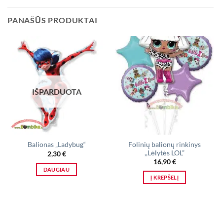
PANAŠŪS PRODUKTAI
IŠPARDUOTA
Folinių balionų rinkinys
Balionas „Ladybug“
,,Lėlytės LOL”
2,30
€
16,90
€
DAUGIAU
Į KREPŠELĮ