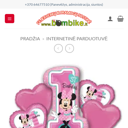
Skip
+370 64677510 (Panevėžys, administracija, siuntos)
to
content
PRADŽIA
»
INTERNETINĖ PARDUOTUVĖ