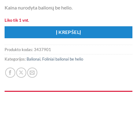
Kaina nurodyta balionų be helio.
Liko tik 1 vnt.
Į KREPŠELĮ
Produkto kodas:
3437901
Kategorijos:
Balionai
,
Foliniai balionai be helio