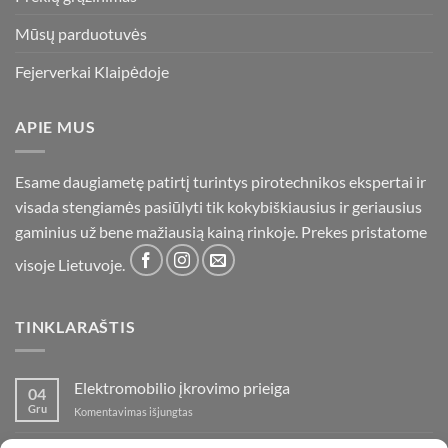
Mūsų parduotuvės
Fejerverkai Klaipėdoje
APIE MUS
Esame daugiametę patirtį turintys pirotechnikos ekspertai ir
visada stengiamės pasiūlyti tik kokybiškiausius ir geriausius
gaminius už bene mažiausią kainą rinkoje. Prekes pristatome
visoje Lietuvoje.
TINKLARAŠTIS
Elektromobilio įkrovimo prieiga
04
Gru
įraše
Komentavimas išjungtas
Elektromobilio
įkrovimo