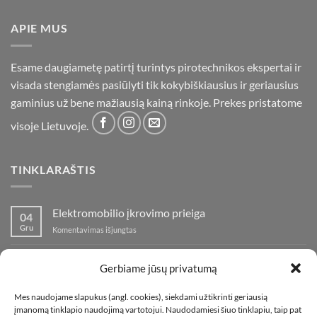
APIE MUS
Esame daugiametę patirtį turintys pirotechnikos ekspertai ir
visada stengiamės pasiūlyti tik kokybiškiausius ir geriausius
gaminius už bene mažiausią kainą rinkoje. Prekes pristatome
visoje Lietuvoje.
TINKLARAŠTIS
Elektromobilio įkrovimo prieiga
04
Gru
įraše
Komentavimas išjungtas
Elektromobilio
įkrovimo
Nauja fejerverkų parduotuvė Klaipedoje!
19
prieiga
Gerbiame jūsų privatumą
Lap
įraše
Komentavimas išjungtas
Nauja
Mes naudojame slapukus (angl. cookies), siekdami užtikrinti geriausią
fejerverkų
Kaip fotografuoti fejerverkus
01
įmanomą tinklapio naudojimą vartotojui. Naudodamiesi šiuo tinklapiu, taip pat
parduotuvė