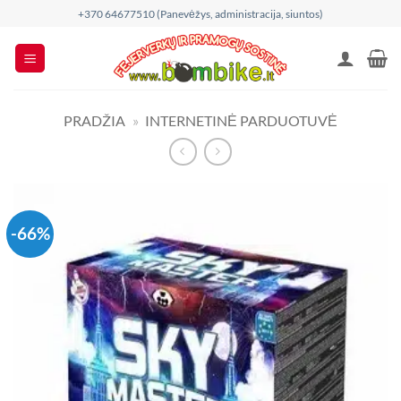
Skip
+370 64677510 (Panevėžys, administracija, siuntos)
to
content
PRADŽIA
»
INTERNETINĖ PARDUOTUVĖ
-66%