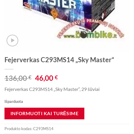
Fejerverkas C293MS14 „Sky Master“
Original
Current
136,00
46,00
€
€
price
price
Fejerverkas C293MS14 „Sky Master“, 29 šūviai
was:
is:
136,00 €.
46,00 €.
Išparduota
Produkto kodas:
C293MS14