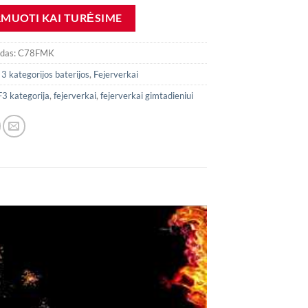
odas:
C78FMK
:
3 kategorijos baterijos
,
Fejerverkai
F3 kategorija
,
fejerverkai
,
fejerverkai gimtadieniui