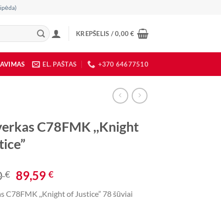
ipėda)
KREPŠELIS /
0,00
€
DAVIMAS
EL. PAŠTAS
+370 64677510
verkas C78FMK ,,Knight
tice”
Original
Current
0
89,59
€
€
price
price
s C78FMK ,,Knight of Justice” 78 šūviai
was:
is:
269,00 €.
89,59 €.