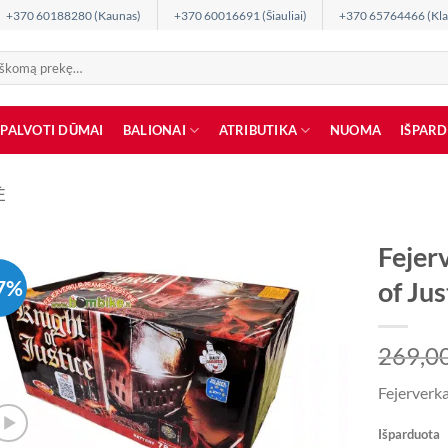
+370 60188280 (Kaunas)
+370 60016691 (Šiauliai)
+370 65764466 (Kla
SPALVOTI DŪMAI
BALIONAI
ATRIBUTIKA
NUOMA
IŠPAR
Ė
Fejer
7%
of Jus
269,0
Fejerverka
Išparduota