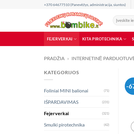
Skip
+370 64677510 (Panevėžys, administracija, siuntos)
to
content
Ieškoti:
FEJERVERKAI
KITA PIROTECHNIKA
PRADŽIA
»
INTERNETINĖ PARDUOTUV
KATEGORIJOS
-6
Foliniai MINI balionai
(71)
IŠPARDAVIMAS
(231)
Fejerverkai
(321)
Smulki pirotechnika
(42)