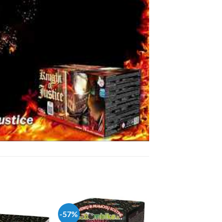
-57%
-59%