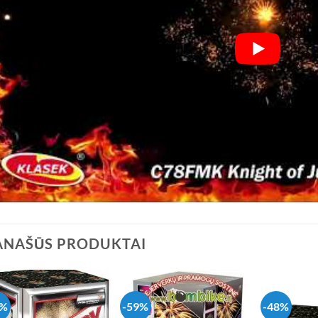
ANAŠŪS PRODUKTAI
6%
-59%
-48%