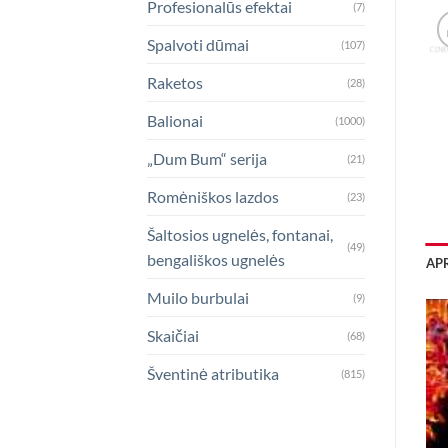
Profesionalūs efektai
(7)
Spalvoti dūmai
(107)
Raketos
(28)
Balionai
(1000)
„Dum Bum“ serija
(21)
Romėniškos lazdos
(23)
Šaltosios ugnelės, fontanai,
(49)
bengališkos ugnelės
AP
Muilo burbulai
(9)
Skaičiai
(68)
Šventinė atributika
(815)