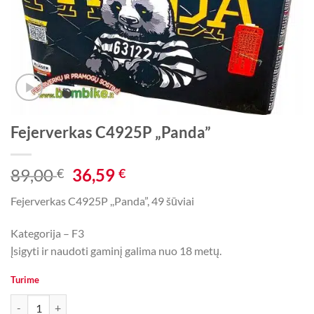
Fejerverkas C4925P „Panda”
Original
Current
89,00
36,59
€
€
price
price
Fejerverkas C4925P ,,Panda”, 49 šūviai
was:
is:
89,00 €.
36,59 €.
Kategorija – F3
Įsigyti ir naudoti gaminį galima nuo 18 metų.
Turime
produkto kiekis: Fejerverkas C4925P „Panda"