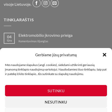
visoje Lietuvoje.
TINKLARAŠTIS
Elektromobilio įkrovimo prieiga
04
Gru
įraše
Komentavimas išjungtas
Elektromobilio
įkrovimo
Nauja fejerverkų parduotuvė Klaipedoje!
19
prieiga
Gerbiame jūsų privatumą
Lap
įraše
Komentavimas išjungtas
Nauja
Mes naudojame slapukus (angl. cookies), siekdami užtikrinti geriausią
fejerverkų
Kaip fotografuoti fejerverkus
01
įmanomą tinklapio naudojimą vartotojui. Naudodamiesi šiuo tinklapiu, taip pat
parduotuvė
Lap
įraše
Komentavimas išjungtas
ir patekę iš kito tinklapio, Jūs sutinkate su slapukų naudojimu.
Klaipedoje!
Kaip
fotografuoti
fejerverkus
SUTINKU
NESUTINKU