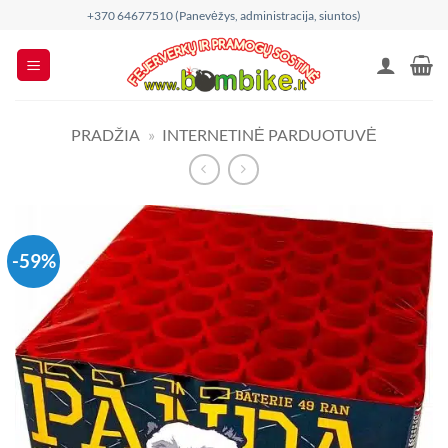
Skip
+370 64677510 (Panevėžys, administracija, siuntos)
to
content
PRADŽIA
»
INTERNETINĖ PARDUOTUVĖ
-59%