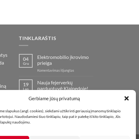
TINKLARAŠTIS
ntys
Elektromobilio įkrovimo
04
da
prieiga
Gru
įraše
Komentavimas išjungtas
Elektromobilio
įkrovimo
Nauja fejerverkų
19
iną
prieiga
parduotuvė Klaipedoje!
Lap
oje
įraše
Komentavimas išjungtas
Gerbiame jūsų privatumą
Nauja
fejerverkų
Kaip fotografuoti
01
e slapukus (angl. cookies), siekdami užtikrinti geriausią įmanomą tinklapio
parduotuvė
fejerverkus
Lap
totojui. Naudodamiesi šiuo tinklapiu, taip pat ir patekę iš kito tinklapio, Jūs
Klaipedoje!
įraše
Komentavimas išjungtas
 slapukų naudojimu.
Kaip
fotografuoti
fejerverkus