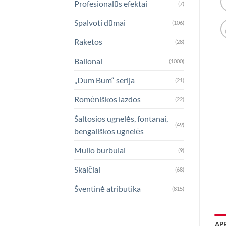
Profesionalūs efektai
(7)
Spalvoti dūmai
(106)
Raketos
(28)
Balionai
(1000)
„Dum Bum“ serija
(21)
Romėniškos lazdos
(22)
Šaltosios ugnelės, fontanai,
(49)
bengališkos ugnelės
Muilo burbulai
(9)
Skaičiai
(68)
Šventinė atributika
(815)
AP