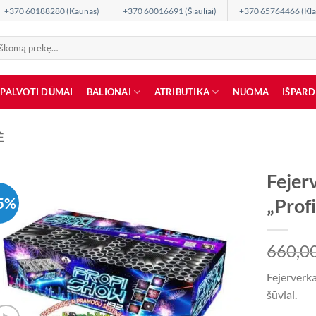
+370 60188280 (Kaunas)
+370 60016691 (Šiauliai)
+370 65764466 (Kla
SPALVOTI DŪMAI
BALIONAI
ATRIBUTIKA
NUOMA
IŠPAR
Ė
Feje
5%
„Prof
660,0
Fejerverk
šūviai.