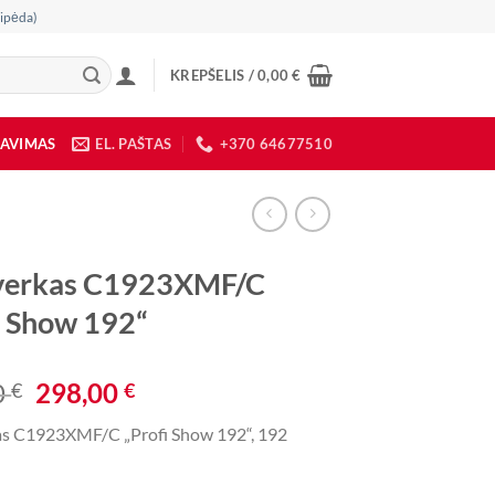
ipėda)
KREPŠELIS /
0,00
€
DAVIMAS
EL. PAŠTAS
+370 64677510
rverkas C1923XMF/C
i Show 192“
Original
Current
0
298,00
€
€
price
price
as C1923XMF/C „Profi Show 192“, 192
was:
is:
660,00 €.
298,00 €.