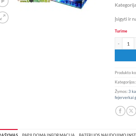
Kategorija
Įsigyti ir
Turime
produkto k
Produkto k
Kategorijos
Žymos:
3 ka
fejerverkai 
RAŠYMAS
PAPILDOMA INFORMACIJA
BATERIJOS NAUDOJIMO INST