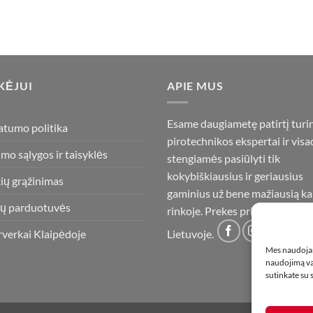
KĖJUI
APIE MUS
Esame daugiametę patirtį turi
atumo politika
pirotechnikos ekspertai ir visa
imo sąlygos ir taisyklės
stengiamės pasiūlyti tik
kokybiškiausius ir geriausius
ių grąžinimas
gaminius už bene mažiausią ka
ų parduotuvės
rinkoje. Prekes pristatome vis
rverkai Klaipėdoje
Lietuvoje.
Mes naudojam
naudojimą var
sutinkate su