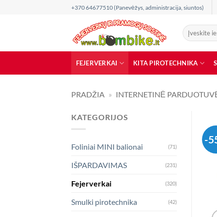
Skip
+370 64677510 (Panevėžys, administracija, siuntos)
to
content
Ieškoti:
FEJERVERKAI
KITA PIROTECHNIKA
PRADŽIA
»
INTERNETINĖ PARDUOTUV
KATEGORIJOS
-5
Foliniai MINI balionai
(71)
IŠPARDAVIMAS
(231)
Fejerverkai
(320)
Smulki pirotechnika
(42)