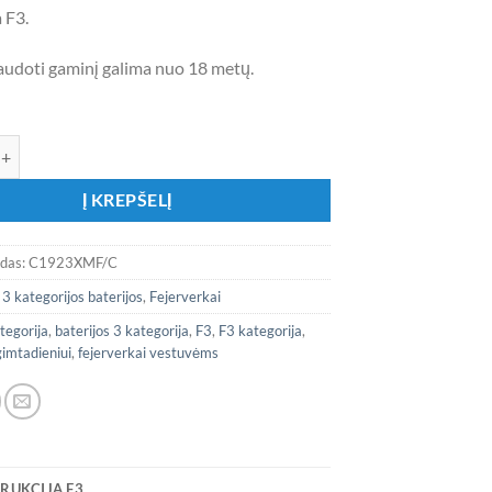
 F3.
 naudoti gaminį galima nuo 18 metų.
iekis: Fejerverkas C1923XMF/C „Profi Show 192“
Į KREPŠELĮ
odas:
C1923XMF/C
:
3 kategorijos baterijos
,
Fejerverkai
tegorija
,
baterijos 3 kategorija
,
F3
,
F3 kategorija
,
gimtadieniui
,
fejerverkai vestuvėms
RUKCIJA F3