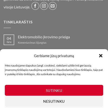
visoje Lietuvoje.
TINKLARAŠTIS
Elektromobilio įkrovimo prieiga
04
Gru
įraše
Komentavimas išjungtas
Elektromobilio
įkrovimo
Nauja fejerverkų parduotuvė Klaipedoje!
19
prieiga
Gerbiame jūsų privatumą
Lap
įraše
Komentavimas išjungtas
Nauja
Mes naudojame slapukus (angl. cookies), siekdami užtikrinti geriausią
fejerverkų
Kaip fotografuoti fejerverkus
01
įmanomą tinklapio naudojimą vartotojui. Naudodamiesi šiuo tinklapiu, taip pat
parduotuvė
Lap
įraše
ir patekę iš kito tinklapio, Jūs sutinkate su slapukų naudojimu.
Komentavimas išjungtas
Klaipedoje!
Kaip
fotografuoti
fejerverkus
SUTINKU
NESUTINKU