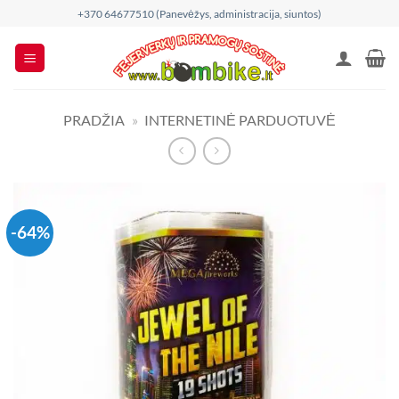
Skip
+370 64677510 (Panevėžys, administracija, siuntos)
to
content
PRADŽIA
»
INTERNETINĖ PARDUOTUVĖ
-64%