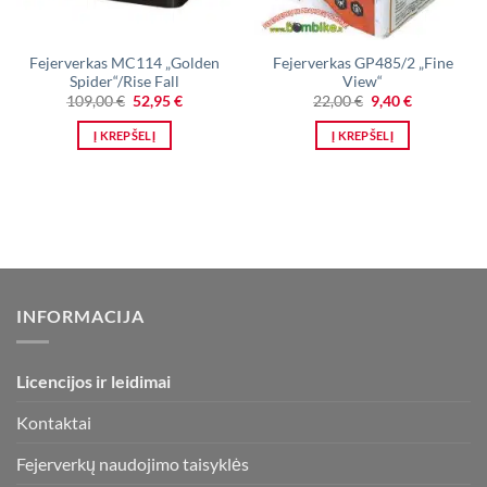
Fejerverkas MC114 „Golden
Fejerverkas GP485/2 „Fine
Spider“/Rise Fall
View“
Original
Current
Original
Current
109,00
€
52,95
€
22,00
€
9,40
€
price
price
price
price
was:
is:
was:
is:
Į KREPŠELĮ
Į KREPŠELĮ
109,00 €.
52,95 €.
22,00 €.
9,40 €.
INFORMACIJA
Licencijos ir leidimai
Kontaktai
Fejerverkų naudojimo taisyklės