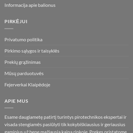
Informacija apie balionus
PIRKĖJUI
Privatumo politika
Pirkimo sąlygos ir taisyklės
Prekių grąžinimas
Mūsų parduotuvės
Fejerverkai Klaipėdoje
APIE MUS
Esame daugiametę patirtį turintys pirotechnikos ekspertai ir
visada stengiamės pasiūlyti tik kokybiškiausius ir geriausius
gaminius už bene mažiausią kainą rinkoje. Prekes pristatome