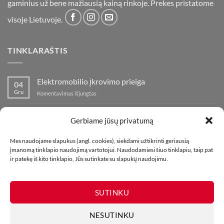
gaminius už bene mažiausią kainą rinkoje. Prekes pristatome
visoje Lietuvoje.
TINKLARAŠTIS
Elektromobilio įkrovimo prieiga
04
Gru
įraše
Komentavimas išjungtas
Elektromobilio
įkrovimo
Nauja fejerverkų parduotuvė Klaipedoje!
19
prieiga
Gerbiame jūsų privatumą
Lap
įraše
Komentavimas išjungtas
Nauja
Mes naudojame slapukus (angl. cookies), siekdami užtikrinti geriausią
fejerverkų
Kaip fotografuoti fejerverkus
01
įmanomą tinklapio naudojimą vartotojui. Naudodamiesi šiuo tinklapiu, taip pat
parduotuvė
Lap
įraše
ir patekę iš kito tinklapio, Jūs sutinkate su slapukų naudojimu.
Komentavimas išjungtas
Klaipedoje!
Kaip
fotografuoti
fejerverkus
SUTINKU
NESUTINKU