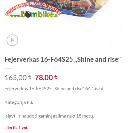
Fejerverkas 16-F64S25 ,,Shine and rise”
Original
Current
165,00
78,00
€
€
price
price
Fejerverkas 16-F64S25 ,,Shine and rise”, 64 šūviai
was:
is:
165,00 €.
78,00 €.
Kategorija F3.
Įsigyti ir naudoti gaminį galima nuo 18 metų.
Liko tik 1 vnt.