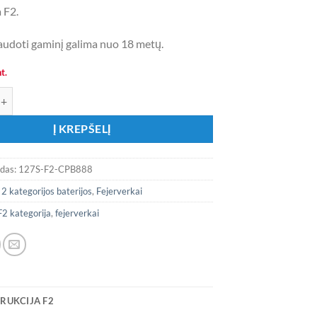
 F2.
 naudoti gaminį galima nuo 18 metų.
t.
iekis: Fejerverkas 127S-F2-CPB888 „Pyro freaky”
Į KREPŠELĮ
odas:
127S-F2-CPB888
:
2 kategorijos baterijos
,
Fejerverkai
F2 kategorija
,
fejerverkai
RUKCIJA F2