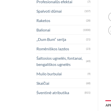
Profesionalūs efektai
(7)
Spalvoti dūmai
(107)
Raketos
(28)
Balionai
(1000)
„Dum Bum“ serija
(21)
Romėniškos lazdos
(23)
Šaltosios ugnelės, fontanai,
(49)
bengališkos ugnelės
Muilo burbulai
(9)
Skaičiai
(68)
Šventinė atributika
(815)
AP