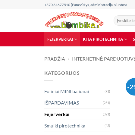
Skip
+370 64677510 (Panevėžys, administracija, siuntos)
to
content
Ieškoti:
FEJERVERKAI
KITA PIROTECHNIKA
PRADŽIA
»
INTERNETINĖ PARDUOTUV
KATEGORIJOS
-2
Foliniai MINI balionai
(71)
IŠPARDAVIMAS
(231)
Fejerverkai
(321)
Smulki pirotechnika
(42)