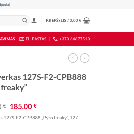
ipėda)
KREPŠELIS /
0,00
€
DAVIMAS
EL. PAŠTAS
+370 64677510
verkas 127S-F2-CPB888
 freaky”
Original
Current
0
185,00
€
€
price
price
as 127S-F2-CPB888 „Pyro freaky”, 127
was:
is:
260,00 €.
185,00 €.