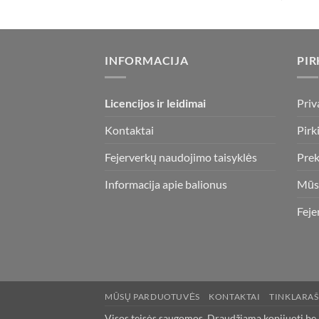
INFORMACIJA
PIR
Licencijos ir leidimai
Priv
Kontaktai
Pirk
Fejerverkų naudojimo taisyklės
Prek
Informacija apie balionus
Mūs
Feje
MŪSŲ PARDUOTUVĖS
KONTAKTAI
TINKLARAŠ
Visos teisės saugomos. Draudžiama kopijuoti be