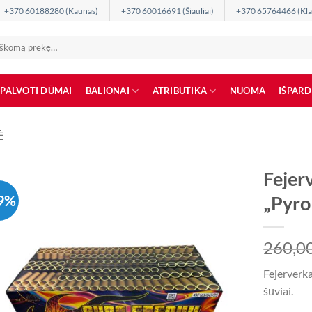
+370 60188280 (Kaunas)
+370 60016691 (Šiauliai)
+370 65764466 (Kla
SPALVOTI DŪMAI
BALIONAI
ATRIBUTIKA
NUOMA
IŠPAR
Ė
Fejer
9%
„Pyro
260,0
Fejerverk
šūviai.