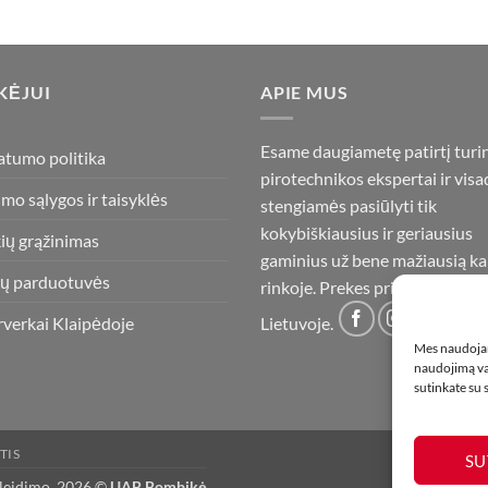
KĖJUI
APIE MUS
Esame daugiametę patirtį turi
atumo politika
pirotechnikos ekspertai ir visa
imo sąlygos ir taisyklės
stengiamės pasiūlyti tik
kokybiškiausius ir geriausius
ių grąžinimas
gaminius už bene mažiausią ka
ų parduotuvės
rinkoje. Prekes pristatome vis
rverkai Klaipėdoje
Lietuvoje.
Mes naudojam
naudojimą var
sutinkate su
TIS
SU
 leidimo. 2026 ©
UAB Bombikė