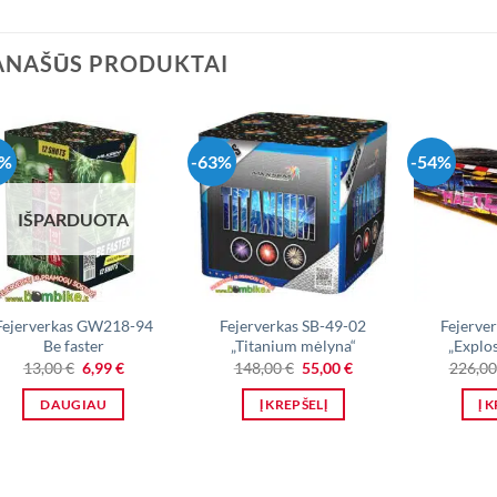
ANAŠŪS PRODUKTAI
6%
-63%
-54%
IŠPARDUOTA
Fejerverkas GW218-94
Fejerverkas SB-49-02
Fejerve
Be faster
„Titanium mėlyna“
„Explo
Original
Current
Original
Current
13,00
€
6,99
€
148,00
€
55,00
€
226,0
price
price
price
price
was:
is:
was:
is:
DAUGIAU
Į KREPŠELĮ
Į 
13,00 €.
6,99 €.
148,00 €.
55,00 €.