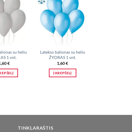
lionas su heliu
Latekso balionas su heliu
Latekso balionas s
AS 1 vnt.
ŽYDRAS 1 vnt.
BALTAS 1 vnt
1,60
€
1,60
€
1,60
€
KREPŠELĮ
Į KREPŠELĮ
Į KREPŠELĮ
TINKLARAŠTIS