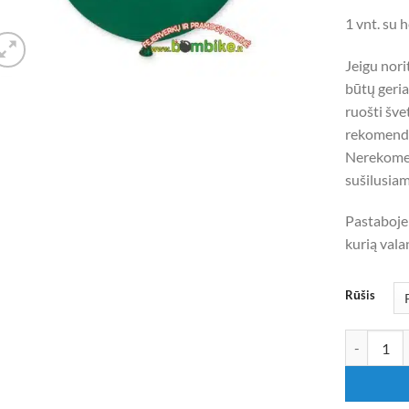
1 vnt. su h
Jeigu nori
būtų geri
ruošti šve
rekomendu
Nerekomen
sušilusia
Pastaboje 
kurią vala
Rūšis
produkto k