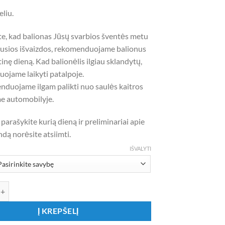
through
eliu.
8,50 €
te, kad balionas Jūsų svarbios šventės metu
ausios išvaizdos, rekomenduojame balionus
tinę dieną. Kad balionėlis ilgiau sklandytų,
ojame laikyti patalpoje.
duojame ilgam palikti nuo saulės kaitros
me automobilyje.
parašykite kurią dieną ir preliminariai apie
ndą norėsite atsiimti.
IŠVALYTI
iekis: Didelis latekso balionas su heliu SMARAGDO ŽALIA 1 vnt.
Į KREPŠELĮ