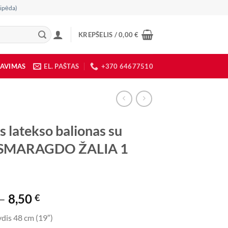
ipėda)
KREPŠELIS /
0,00
€
DAVIMAS
EL. PAŠTAS
+370 64677510
s latekso balionas su
u SMARAGDO ŽALIA 1
Price
–
8,50
€
range:
dis 48 cm (19″)
7,00 €