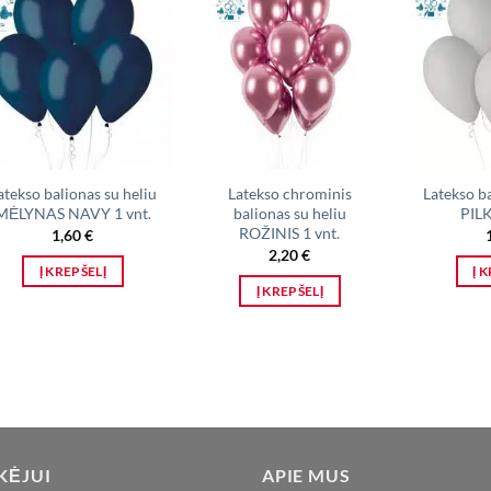
atekso balionas su heliu
Latekso chrominis
Latekso ba
MĖLYNAS NAVY 1 vnt.
balionas su heliu
PILK
ROŽINIS 1 vnt.
1,60
€
2,20
€
Į KREPŠELĮ
Į 
Į KREPŠELĮ
KĖJUI
APIE MUS