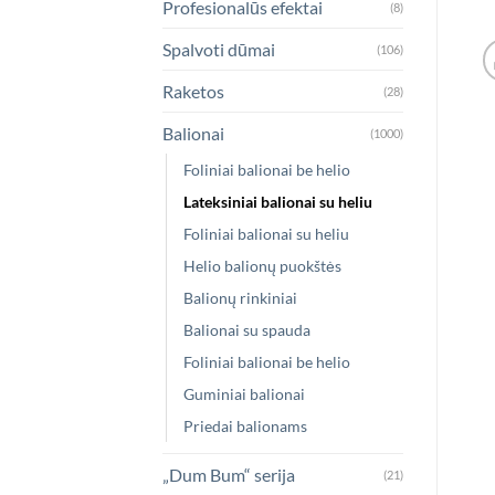
Profesionalūs efektai
(8)
Spalvoti dūmai
(106)
Raketos
(28)
Balionai
(1000)
Foliniai balionai be helio
Lateksiniai balionai su heliu
Foliniai balionai su heliu
Helio balionų puokštės
Balionų rinkiniai
Balionai su spauda
Foliniai balionai be helio
Guminiai balionai
Priedai balionams
„Dum Bum“ serija
(21)