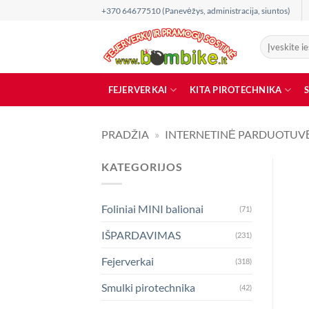
Skip
+370 64677510 (Panevėžys, administracija, siuntos)
to
content
Ieškoti:
FEJERVERKAI
KITA PIROTECHNIKA
PRADŽIA
»
INTERNETINĖ PARDUOTUV
KATEGORIJOS
Foliniai MINI balionai
(71)
IŠPARDAVIMAS
(231)
Fejerverkai
(318)
Smulki pirotechnika
(42)