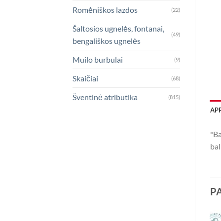
Romėniškos lazdos
(22)
Šaltosios ugnelės, fontanai,
(49)
bengališkos ugnelės
Muilo burbulai
(9)
Skaičiai
(68)
Šventinė atributika
(815)
AP
*Ba
bal
P