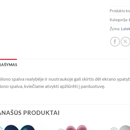
Produkto k
Kategorija:
Žyma:
Latek
RAŠYMAS
liono spalva realybėje ir nuotraukoje gali skirtis dėl ekrano ypatybi
iono spalva, kviečiame atvykti apžiūrėti į parduotuvę.
ANAŠŪS PRODUKTAI