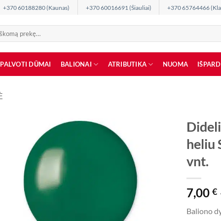
+370 60188280 (Kaunas)
+370 60016691 (Šiauliai)
+370 65764466 (Kla
SPALVOTI DŪMAI
BALIONAI
ATRIBUTIKA
NUOMA
IŠPAR
Ė
Dideli
heli
vnt.
7,00
€
Baliono dy