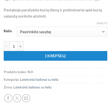
Pastaboje parašykite kurią dieną ir preliminariai apie kurią
valandą norėsite atsiimti.
IŠVALYTI
Rūšis
produkto kiekis: Didelis latekso balionas su heliu PUDRINĖ MELSVA 1
Į KREPŠELĮ
Produkto kodas:
N/A
Kategorija:
Lateksiniai balionai su heliu
Žyma:
Lateksinis balionas su heliu