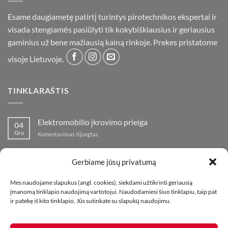
Esame daugiametę patirtį turintys pirotechnikos ekspertai ir
visada stengiamės pasiūlyti tik kokybiškiausius ir geriausius
gaminius už bene mažiausią kainą rinkoje. Prekes pristatome
visoje Lietuvoje.
TINKLARAŠTIS
Elektromobilio įkrovimo prieiga
04
Gru
įraše
Komentavimas išjungtas
Elektromobilio
įkrovimo
Nauja fejerverkų parduotuvė Klaipedoje!
19
prieiga
Gerbiame jūsų privatumą
Lap
įraše
Komentavimas išjungtas
Nauja
Mes naudojame slapukus (angl. cookies), siekdami užtikrinti geriausią
fejerverkų
Kaip fotografuoti fejerverkus
01
įmanomą tinklapio naudojimą vartotojui. Naudodamiesi šiuo tinklapiu, taip pat
parduotuvė
Lap
įraše
ir patekę iš kito tinklapio, Jūs sutinkate su slapukų naudojimu.
Komentavimas išjungtas
Klaipedoje!
Kaip
fotografuoti
fejerverkus