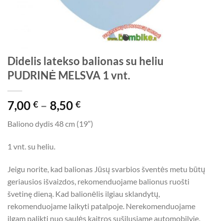
Didelis latekso balionas su heliu
PUDRINĖ MELSVA 1 vnt.
Price
7,00
–
8,50
€
€
range:
Baliono dydis 48 cm (19″)
7,00 €
through
1 vnt. su heliu.
8,50 €
Jeigu norite, kad balionas Jūsų svarbios šventės metu būtų
geriausios išvaizdos, rekomenduojame balionus ruošti
švetinę dieną. Kad balionėlis ilgiau sklandytų,
rekomenduojame laikyti patalpoje. Nerekomenduojame
ilgam palikti nuo saulės kaitros sušilusiame automobilyje.