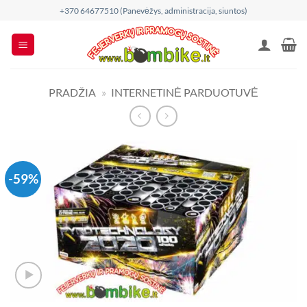
Skip
+370 64677510 (Panevėžys, administracija, siuntos)
to
content
PRADŽIA
»
INTERNETINĖ PARDUOTUVĖ
-59%