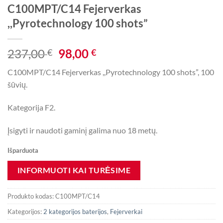
C100MPT/C14 Fejerverkas
,,Pyrotechnology 100 shots”
Original
Current
237,00
98,00
€
€
price
price
C100MPT/C14 Fejerverkas ,,Pyrotechnology 100 shots”, 100
was:
is:
šūvių.
237,00 €.
98,00 €.
Kategorija F2.
Įsigyti ir naudoti gaminį galima nuo 18 metų.
Išparduota
Produkto kodas:
C100MPT/C14
Kategorijos:
2 kategorijos baterijos
,
Fejerverkai