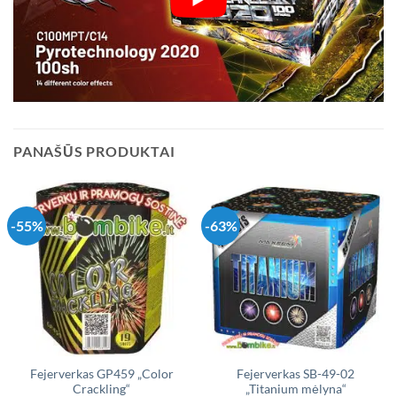
PANAŠŪS PRODUKTAI
-55%
-63%
Fejerverkas GP459 „Color
Fejerverkas SB-49-02
Crackling“
„Titanium mėlyna“