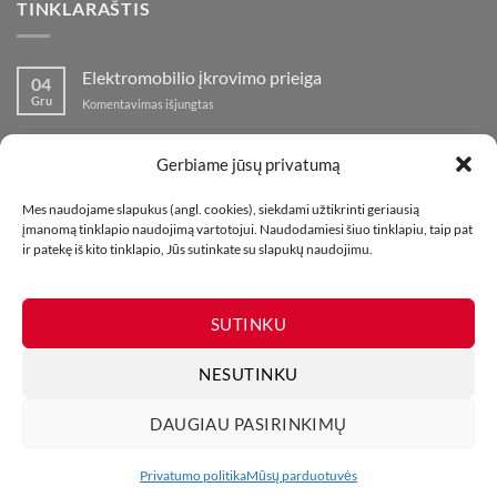
TINKLARAŠTIS
Elektromobilio įkrovimo prieiga
04
Gru
įraše
Komentavimas išjungtas
Elektromobilio
įkrovimo
Nauja fejerverkų parduotuvė Klaipedoje!
19
prieiga
Gerbiame jūsų privatumą
Lap
įraše
Komentavimas išjungtas
Nauja
Mes naudojame slapukus (angl. cookies), siekdami užtikrinti geriausią
fejerverkų
Kaip fotografuoti fejerverkus
01
įmanomą tinklapio naudojimą vartotojui. Naudodamiesi šiuo tinklapiu, taip pat
parduotuvė
Lap
įraše
Komentavimas išjungtas
ir patekę iš kito tinklapio, Jūs sutinkate su slapukų naudojimu.
Klaipedoje!
Kaip
fotografuoti
fejerverkus
SUTINKU
NESUTINKU
DAUGIAU PASIRINKIMŲ
MŪSŲ PARDUOTUVĖS
KONTAKTAI
TINKLARAŠTIS
Visos teisės saugomos. Draudžiama kopijuoti be leidimo. 2026 ©
Privatumo politika
Mūsų parduotuvės
UAB Bombikė