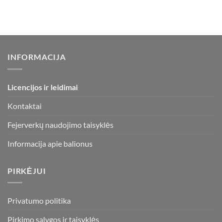
multiple
multiple
variants.
variants.
The
The
options
options
may
may
INFORMACIJA
be
be
chosen
chosen
on
on
Licencijos ir leidimai
the
the
product
product
Kontaktai
page
page
Fejerverkų naudojimo taisyklės
Informacija apie balionus
PIRKĖJUI
Privatumo politika
Pirkimo sąlygos ir taisyklės