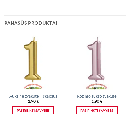
PANAŠŪS PRODUKTAI
Auksinė žvakutė – skaičius
Rožinio aukso žvakutė
1,90
€
1,90
€
PASIRINKTI SAVYBES
PASIRINKTI SAVYBES
This
This
product
product
has
has