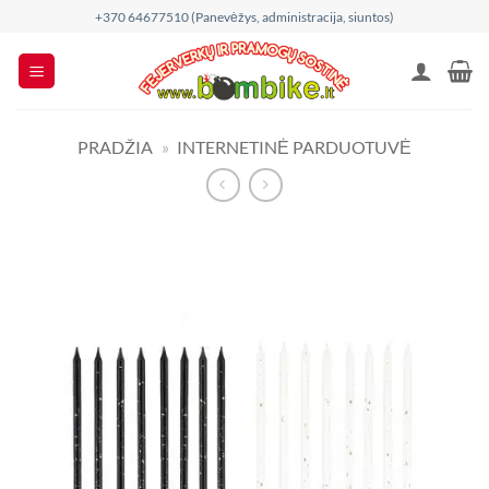
Skip
+370 64677510 (Panevėžys, administracija, siuntos)
to
content
PRADŽIA
»
INTERNETINĖ PARDUOTUVĖ