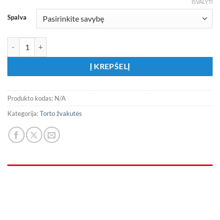
IŠVALYTI
Spalva
produkto kiekis: Ilgos žvakutės su auksiniu dekoru
Į KREPŠELĮ
Produkto kodas:
N/A
Kategorija:
Torto žvakutės