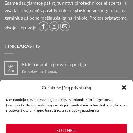
Esame daugiametę patirtį turintys pirotechnikos ekspertai ir
visada stengiamės pasiūlyti tik kokybiškiausius ir geriausius
gaminius už bene mažiausią kainą rinkoje. Prekes pristatome
visoje Lietuvoje.
TINKLARAŠTIS
Elektromobilio įkrovimo prieiga
04
Gru
įraše
Komentavimas išjungtas
Elektromobilio
įkrovimo
Nauja fejerverkų parduotuvė Klaipedoje!
19
prieiga
Gerbiame jūsų privatumą
Lap
įraše
Komentavimas išjungtas
Nauja
Mes naudojame slapukus (angl. cookies), siekdami užtikrinti geriausią
fejerverkų
Kaip fotografuoti fejerverkus
01
įmanomą tinklapio naudojimą vartotojui. Naudodamiesi šiuo tinklapiu, taip pat
parduotuvė
Lap
įraše
ir patekę iš kito tinklapio, Jūs sutinkate su slapukų naudojimu.
Komentavimas išjungtas
Klaipedoje!
Kaip
fotografuoti
fejerverkus
SUTINKU