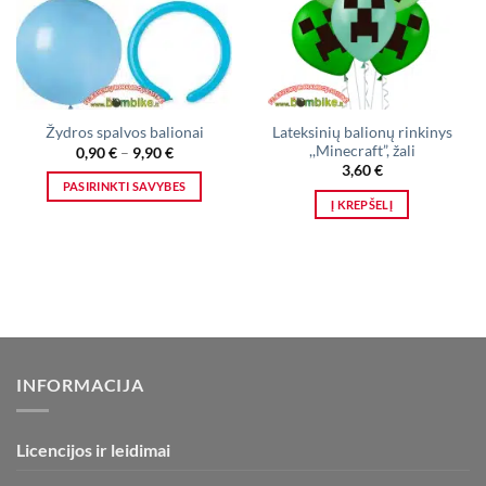
Lateksinių balionų rinkinys
Žydros spalvos balionai
,,Minecraft”, žali
Price
0,90
€
–
9,90
€
range:
3,60
€
0,90 €
PASIRINKTI SAVYBES
through
Į KREPŠELĮ
9,90 €
This
product
has
multiple
variants.
The
options
may
INFORMACIJA
be
chosen
on
Licencijos ir leidimai
the
product