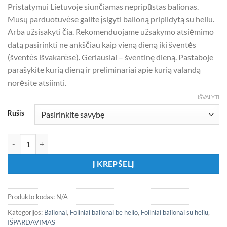
Pristatymui Lietuvoje siunčiamas nepripūstas balionas.
Mūsų parduotuvėse galite įsigyti balioną pripildytą su heliu.
Arba užsisakyti čia. Rekomenduojame užsakymo atsiėmimo
datą pasirinkti ne ankščiau kaip vieną dieną iki šventės
(šventės išvakarėse). Geriausiai – šventinę dieną. Pastaboje
parašykite kurią dieną ir preliminariai apie kurią valandą
norėsite atsiimti.
IŠVALYTI
Rūšis
produkto kiekis: 4D Orbz folinis rose gold balionas
Į KREPŠELĮ
Produkto kodas:
N/A
Kategorijos:
Balionai
,
Foliniai balionai be helio
,
Foliniai balionai su heliu
,
IŠPARDAVIMAS