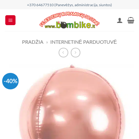
Skip
+370 64677510 (Panevėžys, administracija, siuntos)
to
content
PRADŽIA
»
INTERNETINĖ PARDUOTUVĖ
-40%