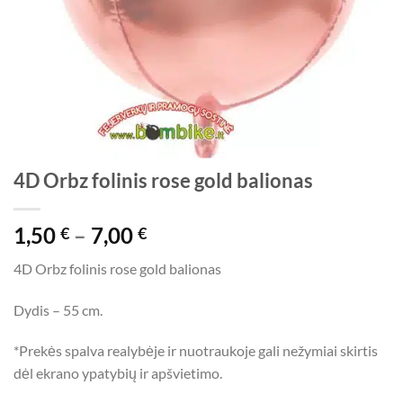
4D Orbz folinis rose gold balionas
Price
1,50
–
7,00
€
€
range:
4D Orbz folinis rose gold balionas
1,50 €
through
Dydis – 55 cm.
7,00 €
*Prekės spalva realybėje ir nuotraukoje gali nežymiai skirtis
dėl ekrano ypatybių ir apšvietimo.