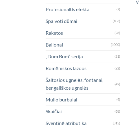
V
Profesionalūs efektai
(7)
Spalvoti dūmai
(106)
Raketos
(28)
Balionai
(1000)
„Dum Bum“ serija
(21)
Romėniškos lazdos
(22)
Šaltosios ugnelės, fontanai,
(49)
bengališkos ugnelės
Muilo burbulai
(9)
Skaičiai
(68)
Šventinė atributika
(815)