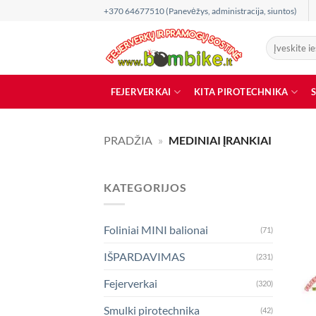
Skip
+370 64677510 (Panevėžys, administracija, siuntos)
to
content
Ieškoti:
FEJERVERKAI
KITA PIROTECHNIKA
PRADŽIA
»
MEDINIAI ĮRANKIAI
KATEGORIJOS
Foliniai MINI balionai
(71)
IŠPARDAVIMAS
(231)
Fejerverkai
(320)
Smulki pirotechnika
(42)