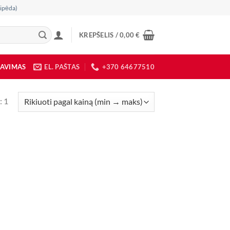
ipėda)
KREPŠELIS /
0,00
€
DAVIMAS
EL. PAŠTAS
+370 64677510
: 1