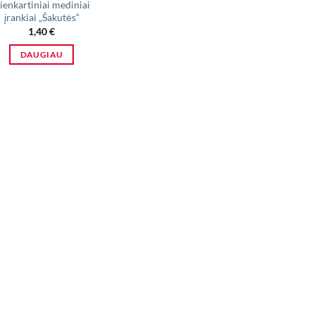
ienkartiniai mediniai
įrankiai „Šakutės“
1,40
€
DAUGIAU