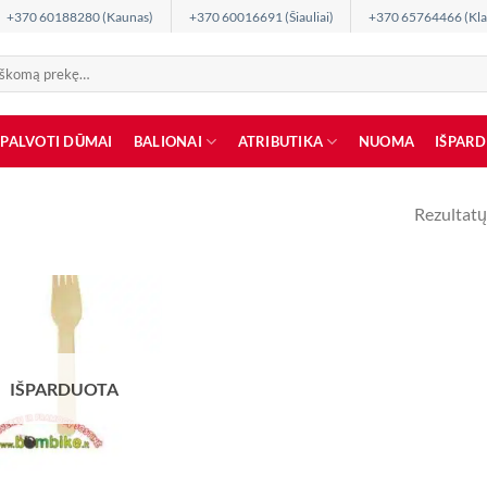
+370 60188280 (Kaunas)
+370 60016691 (Šiauliai)
+370 65764466 (Kla
SPALVOTI DŪMAI
BALIONAI
ATRIBUTIKA
NUOMA
IŠPAR
Rezultatų
IŠPARDUOTA