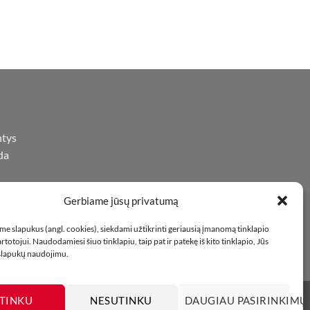
ntys
da
Gerbiame jūsų privatumą
iną
oje
e slapukus (angl. cookies), siekdami užtikrinti geriausią įmanomą tinklapio
totojui. Naudodamiesi šiuo tinklapiu, taip pat ir patekę iš kito tinklapio, Jūs
 slapukų naudojimu.
TINKU
NESUTINKU
DAUGIAU PASIRINKIMŲ