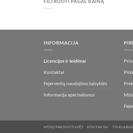
FILTRUOTI PAGAL KAINĄ
Min
Maks
kaina
kaina
INFORMACIJA
PIR
Licencijos ir leidimai
Priv
Kontaktai
Pirk
Fejerverkų naudojimo taisyklės
Prek
Informacija apie balionus
Mūs
Feje
MŪSŲ PARDUOTUVĖS
KONTAKTAI
TINKLARAŠ