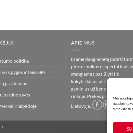
KĖJUI
APIE MUS
Esame daugiametę patirtį turi
atumo politika
pirotechnikos ekspertai ir visa
imo sąlygos ir taisyklės
stengiamės pasiūlyti tik
kokybiškiausius ir geriausius
ių grąžinimas
gaminius už bene mažiausią ka
ų parduotuvės
rinkoje. Prekes pristatome vis
Mes naudojam
naudojimą var
rverkai Klaipėdoje
Lietuvoje.
sutinkate su
TIS
SU