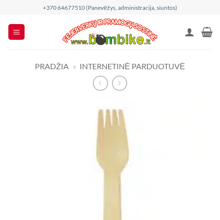
Skip
+370 64677510 (Panevėžys, administracija, siuntos)
to
content
PRADŽIA
»
INTERNETINĖ PARDUOTUVĖ