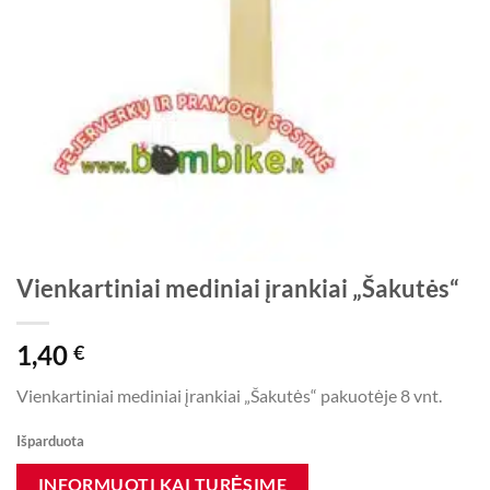
Vienkartiniai mediniai įrankiai „Šakutės“
1,40
€
Vienkartiniai mediniai įrankiai „Šakutės“ pakuotėje 8 vnt.
Išparduota