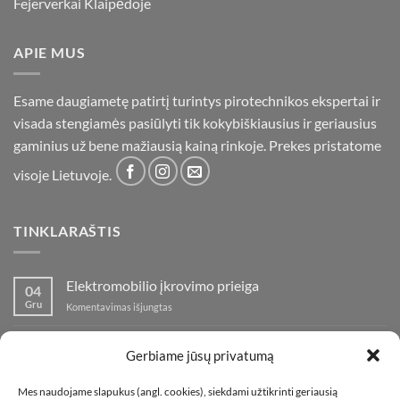
Fejerverkai Klaipėdoje
APIE MUS
Esame daugiametę patirtį turintys pirotechnikos ekspertai ir
visada stengiamės pasiūlyti tik kokybiškiausius ir geriausius
gaminius už bene mažiausią kainą rinkoje. Prekes pristatome
visoje Lietuvoje.
TINKLARAŠTIS
Elektromobilio įkrovimo prieiga
04
Gru
įraše
Komentavimas išjungtas
Elektromobilio
įkrovimo
Nauja fejerverkų parduotuvė Klaipedoje!
19
prieiga
Gerbiame jūsų privatumą
Lap
įraše
Komentavimas išjungtas
Nauja
Mes naudojame slapukus (angl. cookies), siekdami užtikrinti geriausią
fejerverkų