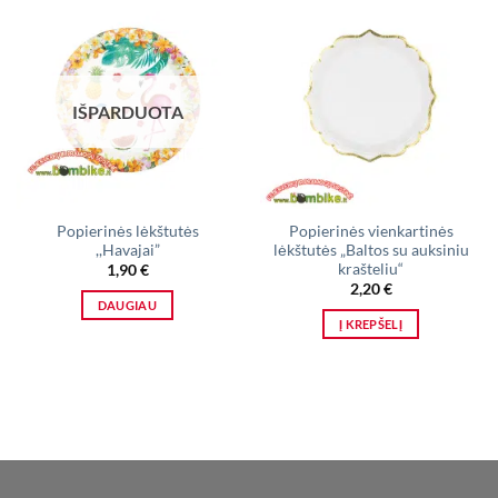
IŠPARDUOTA
Popierinės lėkštutės
Popierinės vienkartinės
,,Havajai”
lėkštutės „Baltos su auksiniu
krašteliu“
1,90
€
2,20
€
DAUGIAU
Į KREPŠELĮ