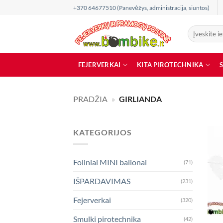
Skip
+370 64677510 (Panevėžys, administracija, siuntos)
to
content
Ieškoti:
FEJERVERKAI
KITA PIROTECHNIKA
PRADŽIA
»
GIRLIANDA
KATEGORIJOS
Foliniai MINI balionai
(71)
IŠPARDAVIMAS
(231)
Fejerverkai
(320)
Smulki pirotechnika
(42)