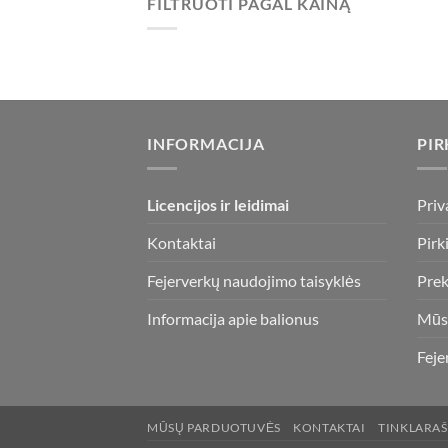
FILTRUOTI PAGAL KAINĄ
Min
Maks
kaina
kaina
INFORMACIJA
PIR
Licencijos ir leidimai
Priv
Kontaktai
Pirk
Fejerverkų naudojimo taisyklės
Prek
Informacija apie balionus
Mūs
Feje
MŪSŲ PARDUOTUVĖS
KONTAKTAI
TINKLARAŠ