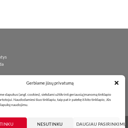
ntys
da
Gerbiame jūsų privatumą
iną
oje
e slapukus (angl. cookies), siekdami užtikrinti geriausią įmanomą tinklapio
totojui. Naudodamiesi šiuo tinklapiu, taip pat ir patekę iš kito tinklapio, Jūs
 slapukų naudojimu.
TINKU
NESUTINKU
DAUGIAU PASIRINKIMŲ