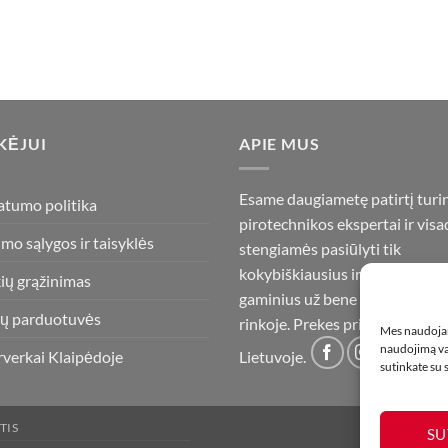
KĖJUI
APIE MUS
Esame daugiametę patirtį turi
atumo politika
pirotechnikos ekspertai ir visa
imo sąlygos ir taisyklės
stengiamės pasiūlyti tik
kokybiškiausius ir geriausius
ių grąžinimas
gaminius už bene mažiausią ka
ų parduotuvės
rinkoje. Prekes pristatome vis
Mes naudojam
naudojimą var
rverkai Klaipėdoje
Lietuvoje.
sutinkate su
TIS
SU