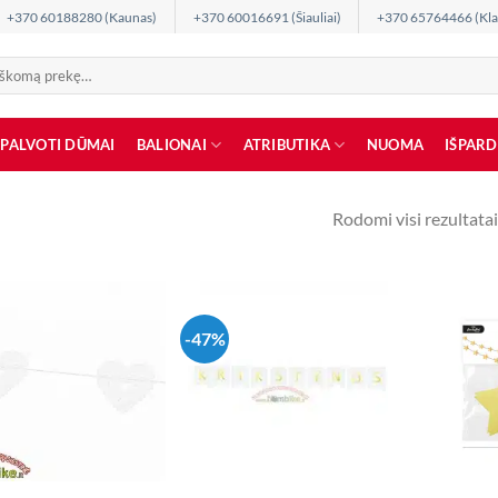
+370 60188280 (Kaunas)
+370 60016691 (Šiauliai)
+370 65764466 (Kla
SPALVOTI DŪMAI
BALIONAI
ATRIBUTIKA
NUOMA
IŠPAR
Rodomi visi rezultatai
-47%