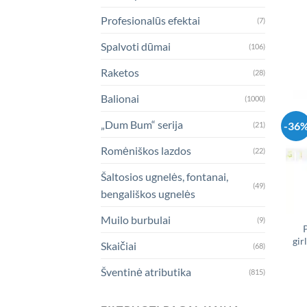
Profesionalūs efektai
(7)
Spalvoti dūmai
(106)
Raketos
(28)
Balionai
(1000)
„Dum Bum“ serija
-36
(21)
Romėniškos lazdos
(22)
Šaltosios ugnelės, fontanai,
(49)
bengališkos ugnelės
Muilo burbulai
(9)
gir
Skaičiai
(68)
Šventinė atributika
(815)