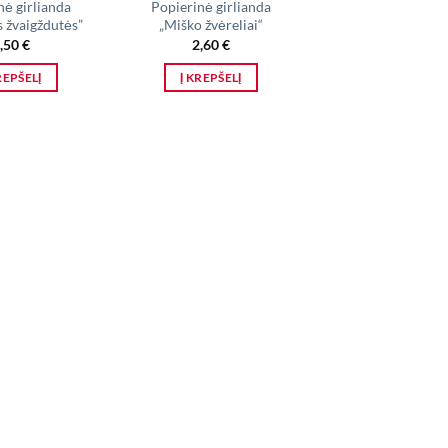
nė girlianda
Popierinė girlianda
s žvaigždutės”
„Miško žvėreliai“
,50
€
2,60
€
REPŠELĮ
Į KREPŠELĮ