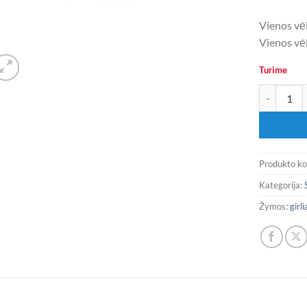
Vienos vėl
Vienos vėl
Turime
produkto ki
Produkto k
Kategorija:
Žymos:
girl