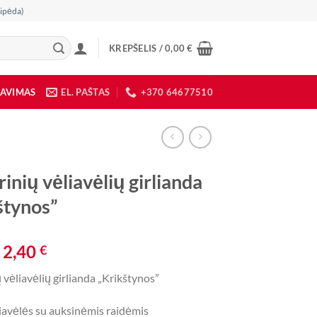
ipėda)
KREPŠELIS /
0,00
€
DAVIMAS
EL. PAŠTAS
+370 64677510
inių vėliavėlių girlianda
štynos”
Original
Current
2,40
€
price
price
 vėliavėlių girlianda „Krikštynos”
was:
is:
4,50 €.
2,40 €.
liavėlės su auksinėmis raidėmis