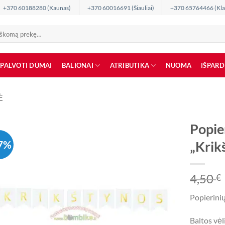
+370 60188280 (Kaunas)
+370 60016691 (Šiauliai)
+370 65764466 (Kla
SPALVOTI DŪMAI
BALIONAI
ATRIBUTIKA
NUOMA
IŠPAR
Ė
Popier
7%
„Krik
4,50
€
Popierinių
Baltos vė