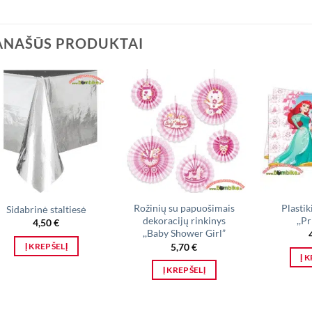
ANAŠŪS PRODUKTAI
Rožinių su papuošimais
Plastik
Sidabrinė staltiesė
dekoracijų rinkinys
,,P
4,50
€
,,Baby Shower Girl”
5,70
€
Į KREPŠELĮ
Į 
Į KREPŠELĮ