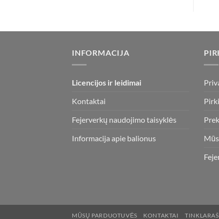
INFORMACIJA
PIR
Licencijos ir leidimai
Priv
Kontaktai
Pirk
Fejerverkų naudojimo taisyklės
Prek
Informacija apie balionus
Mūs
Feje
MŪSŲ PARDUOTUVĖS
KONTAKTAI
TINKLARAŠ