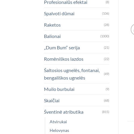
Profesionalūs efektai
(8)
Spalvoti dūmai
(106)
Raketos
(28)
Balionai
(1000)
„Dum Bum“ serija
(21)
Romėniškos lazdos
(22)
Šaltosios ugnelės, fontanai,
(49)
bengališkos ugnelės
Muilo burbulai
(9)
Skaičiai
(68)
Šventinė atributika
(815)
Atvirukai
Helovynas