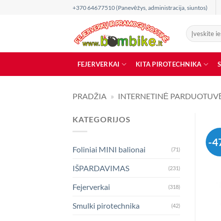
Skip
+370 64677510 (Panevėžys, administracija, siuntos)
to
content
Ieškoti:
FEJERVERKAI
KITA PIROTECHNIKA
PRADŽIA
»
INTERNETINĖ PARDUOTUV
KATEGORIJOS
-4
Foliniai MINI balionai
(71)
IŠPARDAVIMAS
(231)
Fejerverkai
(318)
Smulki pirotechnika
(42)