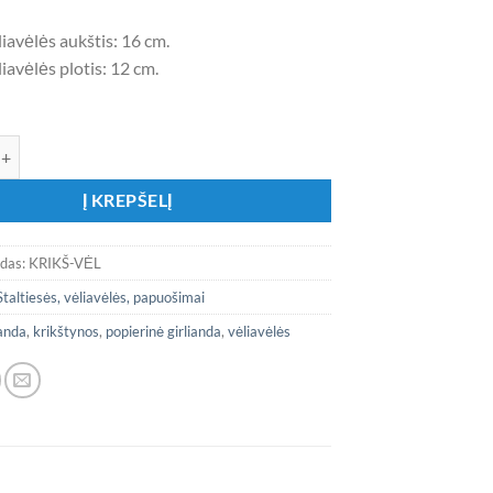
iavėlės aukštis: 16 cm.
iavėlės plotis: 12 cm.
ekis: Popierinių vėliavėlių girlianda „Krikštynos”
Į KREPŠELĮ
odas:
KRIKŠ-VĖL
Staltiesės, vėliavėlės, papuošimai
ianda
,
krikštynos
,
popierinė girlianda
,
vėliavėlės