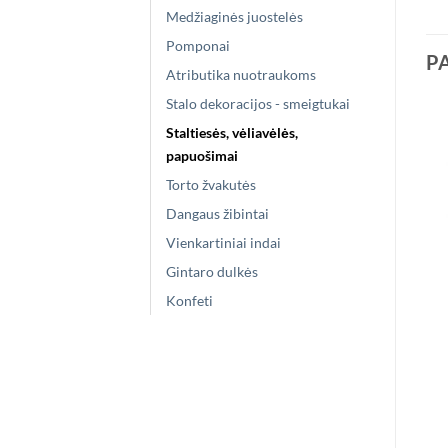
Medžiaginės juostelės
Pomponai
P
Atributika nuotraukoms
Stalo dekoracijos - smeigtukai
Staltiesės, vėliavėlės,
papuošimai
Torto žvakutės
Dangaus žibintai
Vienkartiniai indai
Gintaro dulkės
Konfeti