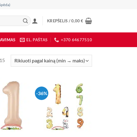
ipėda)
KREPŠELIS /
0,00
€
DAVIMAS
EL. PAŠTAS
+370 64677510
Rūšiuojama
 15
pagal
kainą:
nuo
mažos
-36%
iki
didelės