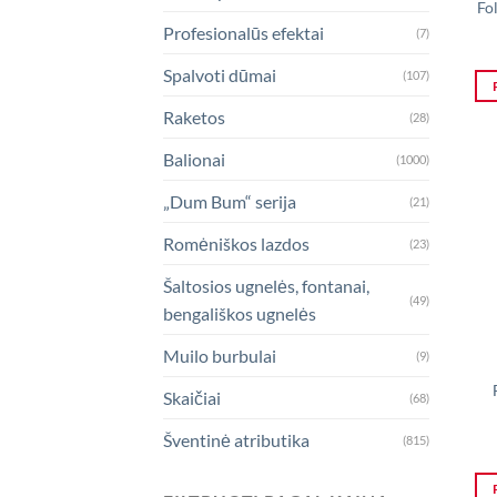
Fol
Profesionalūs efektai
(7)
Spalvoti dūmai
(107)
Raketos
(28)
Balionai
(1000)
„Dum Bum“ serija
(21)
Romėniškos lazdos
(23)
Šaltosios ugnelės, fontanai,
(49)
bengališkos ugnelės
Muilo burbulai
(9)
Skaičiai
(68)
Šventinė atributika
(815)