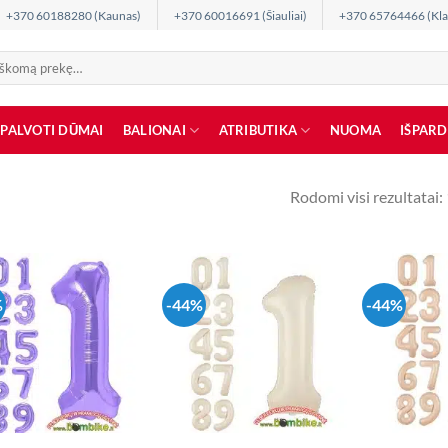
+370 60188280 (Kaunas)
+370 60016691 (Šiauliai)
+370 65764466 (Kla
SPALVOTI DŪMAI
BALIONAI
ATRIBUTIKA
NUOMA
IŠPAR
Rodomi visi rezultatai:
%
-44%
-44%