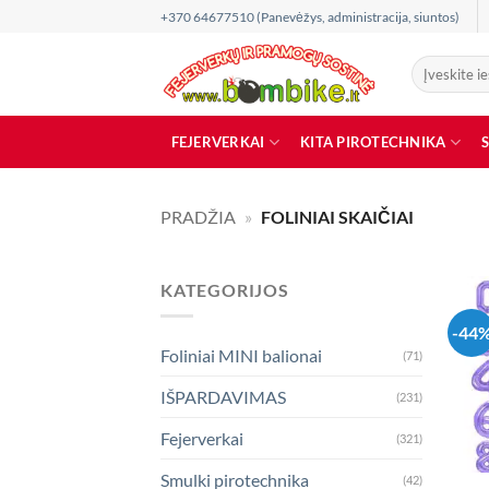
Skip
+370 64677510 (Panevėžys, administracija, siuntos)
to
content
Ieškoti:
FEJERVERKAI
KITA PIROTECHNIKA
PRADŽIA
»
FOLINIAI SKAIČIAI
KATEGORIJOS
-44
Foliniai MINI balionai
(71)
IŠPARDAVIMAS
(231)
Fejerverkai
(321)
Smulki pirotechnika
(42)