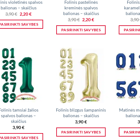
inis violetinės spalvos
Folinis pastelinės
Folinis
balionas – skaičius
kreminės spalvos
karamel
balionas – skaičius
baliona
Original
Current
3,90
€
2,20
€
price
price
Original
Current
3,90
€
2,20
€
3,90
was:
is:
price
price
PASIRINKTI SAVYBES
3,90 €.
2,20 €.
was:
is:
PASIRINKTI SAVYBES
PASIRIN
This
3,90 €.
2,20 €.
This
product
product
has
has
multiple
multiple
variants.
variants.
The
The
options
options
may
may
be
be
chosen
chosen
on
on
Folinis tamsiai žalios
Folinis blizgus šampaninis
Matinės m
the
spalvos balionas –
balionas – skaičius
baliona
the
product
skaičius
3,90
€
3
product
page
3,90
€
page
PASIRINKTI SAVYBES
PASIRIN
PASIRINKTI SAVYBES
This