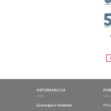
INFORMACIJA
PIR
Licencijos ir leidimai
Priv