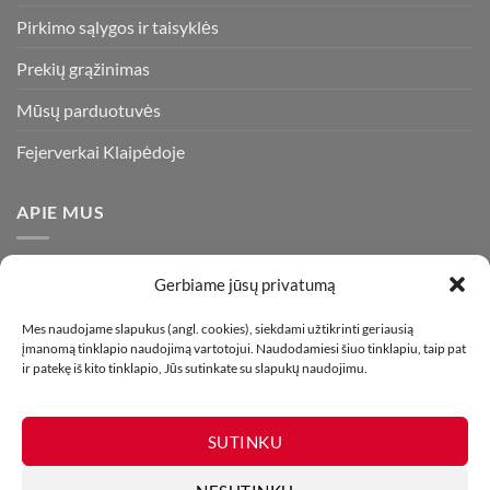
Pirkimo sąlygos ir taisyklės
Prekių grąžinimas
Mūsų parduotuvės
Fejerverkai Klaipėdoje
APIE MUS
Esame daugiametę patirtį turintys pirotechnikos ekspertai ir
Gerbiame jūsų privatumą
visada stengiamės pasiūlyti tik kokybiškiausius ir geriausius
gaminius už bene mažiausią kainą rinkoje. Prekes pristatome
Mes naudojame slapukus (angl. cookies), siekdami užtikrinti geriausią
įmanomą tinklapio naudojimą vartotojui. Naudodamiesi šiuo tinklapiu, taip pat
visoje Lietuvoje.
ir patekę iš kito tinklapio, Jūs sutinkate su slapukų naudojimu.
SUTINKU