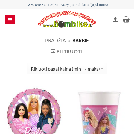
Skip
+370 64677510 (Panevėžys, administracija, siuntos)
to
content
PRADŽIA
»
BARBIE
FILTRUOTI