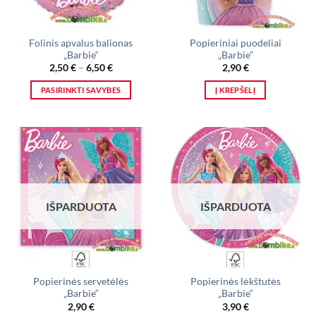
Folinis apvalus balionas
Popieriniai puodeliai
„Barbie“
„Barbie”
Price
2,50
€
–
6,50
€
2,90
€
range:
2,50 €
PASIRINKTI SAVYBES
Į KREPŠELĮ
through
6,50 €
This
product
has
multiple
variants.
The
options
IŠPARDUOTA
IŠPARDUOTA
may
be
chosen
on
the
Popierinės servetėlės
Popierinės lėkštutės
product
„Barbie“
„Barbie“
page
2,90
€
3,90
€