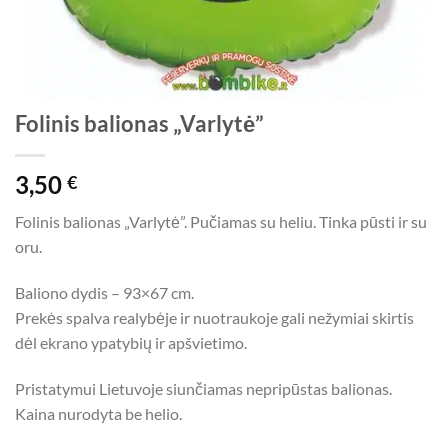
Folinis balionas „Varlytė”
3,50
€
Folinis balionas „Varlytė”. Pučiamas su heliu. Tinka pūsti ir su
oru.
Baliono dydis – 93×67 cm.
Prekės spalva realybėje ir nuotraukoje gali nežymiai skirtis
dėl ekrano ypatybių ir apšvietimo.
Pristatymui Lietuvoje siunčiamas nepripūstas balionas.
Kaina nurodyta be helio.