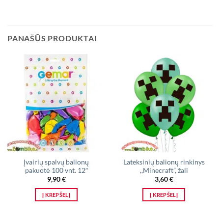
PANAŠŪS PRODUKTAI
Įvairių spalvų balionų
Lateksinių balionų rinkinys
pakuotė 100 vnt. 12″
,,Minecraft”, žali
9,90
€
3,60
€
Į KREPŠELĮ
Į KREPŠELĮ