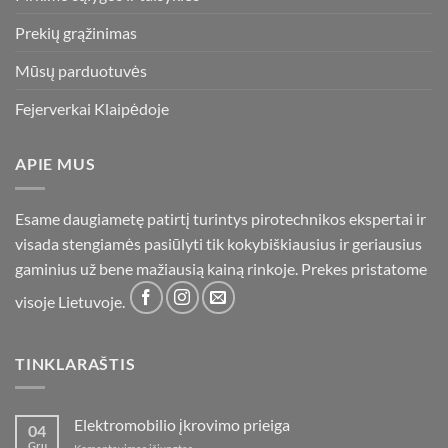
Prekių grąžinimas
Mūsų parduotuvės
Fejerverkai Klaipėdoje
APIE MUS
Esame daugiametę patirtį turintys pirotechnikos ekspertai ir
visada stengiamės pasiūlyti tik kokybiškiausius ir geriausius
gaminius už bene mažiausią kainą rinkoje. Prekes pristatome
visoje Lietuvoje.
TINKLARAŠTIS
Elektromobilio įkrovimo prieiga
04
Gru
įraše