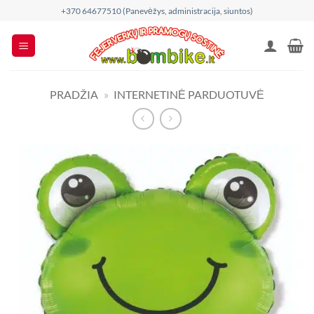
Skip
+370 64677510 (Panevėžys, administracija, siuntos)
to
content
PRADŽIA
»
INTERNETINĖ PARDUOTUVĖ