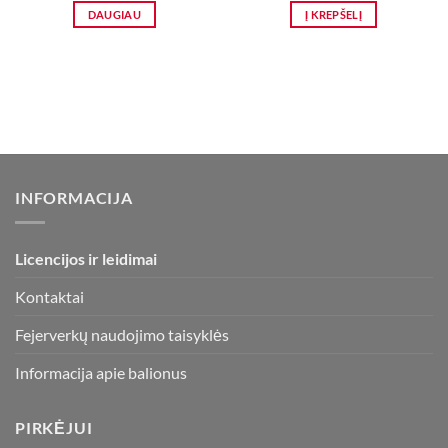
was:
is:
was:
is:
DAUGIAU
Į KREPŠELĮ
9,00 €.
4,99 €.
22,60 €.
12,95 €.
INFORMACIJA
Licencijos ir leidimai
Kontaktai
Fejerverkų naudojimo taisyklės
Informacija apie balionus
PIRKĖJUI