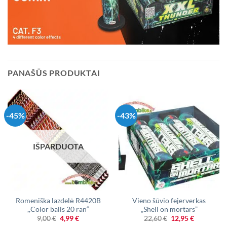
PANAŠŪS PRODUKTAI
-45%
-43%
IŠPARDUOTA
Romeniška lazdelė R4420B
Vieno šūvio fejerverkas
,,Color balls 20 ran“
„Shell on mortars”
Original
Current
Original
Current
9,00
€
4,99
€
22,60
€
12,95
€
price
price
price
price