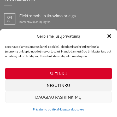
Elektromobilio įkrovimo prieiga
04
Gru
įraše
Komentavimas išjungtas
Elektromobilio
įkrovimo
Nauja fejerverkų parduotuvė Klaipedoje!
19
prieiga
Gerbiame jūsų privatumą
Lap
įraše
Komentavimas išjungtas
Nauja
Mes naudojame slapukus (angl. cookies), siekdami užtikrinti geriausią
fejerverkų
Kaip fotografuoti fejerverkus
01
įmanomą tinklapio naudojimą vartotojui. Naudodamiesi šiuo tinklapiu, taip pat
parduotuvė
Lap
įraše
ir patekę iš kito tinklapio, Jūs sutinkate su slapukų naudojimu.
Komentavimas išjungtas
Klaipedoje!
Kaip
fotografuoti
fejerverkus
SUTINKU
NESUTINKU
DAUGIAU PASIRINKIMŲ
MŪSŲ PARDUOTUVĖS
KONTAKTAI
TINKLARAŠTIS
Visos teisės saugomos. Draudžiama kopijuoti be leidimo. 2026 ©
Privatumo politika
Mūsų parduotuvės
UAB Bombikė