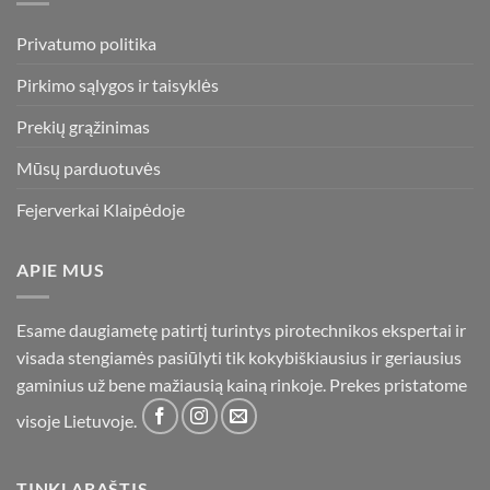
Privatumo politika
Pirkimo sąlygos ir taisyklės
Prekių grąžinimas
Mūsų parduotuvės
Fejerverkai Klaipėdoje
APIE MUS
Esame daugiametę patirtį turintys pirotechnikos ekspertai ir
visada stengiamės pasiūlyti tik kokybiškiausius ir geriausius
gaminius už bene mažiausią kainą rinkoje. Prekes pristatome
visoje Lietuvoje.
TINKLARAŠTIS