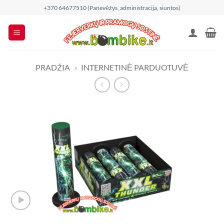
Skip
+370 64677510 (Panevėžys, administracija, siuntos)
to
content
PRADŽIA
»
INTERNETINĖ PARDUOTUVĖ