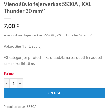
Vieno šūvio fejerverkas SS30A ,,XXL
Thunder 30 mm″
7,00
€
Vieno šūvio fejerverkas SS30A ,,XXL Thunder 30 mm″
Pakuotėje 4 vnt. šūvių.
F3 kategorijos pirotechniką draudžiama parduoti ir naudoti
asmenims iki 18 m.
Turime
produkto kiekis: Vieno šūvio fejerverkas SS30A ,,XXL Thunder 30 m
Į KREPŠELĮ
Produkto kodas:
SS30A