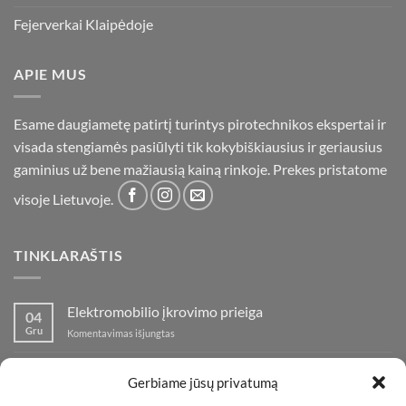
Fejerverkai Klaipėdoje
APIE MUS
Esame daugiametę patirtį turintys pirotechnikos ekspertai ir
visada stengiamės pasiūlyti tik kokybiškiausius ir geriausius
gaminius už bene mažiausią kainą rinkoje. Prekes pristatome
visoje Lietuvoje.
TINKLARAŠTIS
Elektromobilio įkrovimo prieiga
04
Gru
įraše
Komentavimas išjungtas
Elektromobilio
įkrovimo
Nauja fejerverkų parduotuvė Klaipedoje!
19
prieiga
Gerbiame jūsų privatumą
Lap
įraše
Komentavimas išjungtas