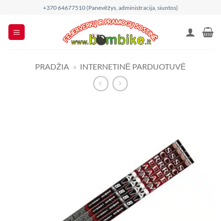
Skip
+370 64677510 (Panevėžys, administracija, siuntos)
to
content
PRADŽIA
»
INTERNETINĖ PARDUOTUVĖ