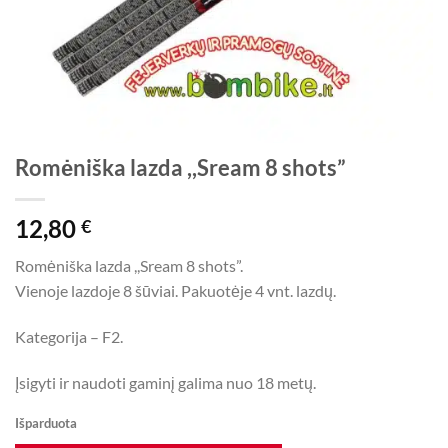
Romėniška lazda ,,Sream 8 shots”
12,80
€
Romėniška lazda ,,Sream 8 shots”.
Vienoje lazdoje 8 šūviai. Pakuotėje 4 vnt. lazdų.
Kategorija – F2.
Įsigyti ir naudoti gaminį galima nuo 18 metų.
Išparduota