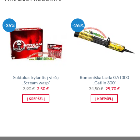
-36%
-26%
Suktukas kylantis į viršų
Romėniška lazda GAT300
,,Scream wasp”
,,Gatlin 300”
Original
Current
Original
Current
3,90
€
2,50
€
34,50
€
25,70
€
price
price
price
price
was:
is:
was:
is:
Į KREPŠELĮ
Į KREPŠELĮ
3,90 €.
2,50 €.
34,50 €.
25,70 €.