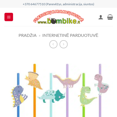
Skip
+370 64677510 (Panevėžys, administracija, siuntos)
to
content
PRADŽIA
»
INTERNETINĖ PARDUOTUVĖ