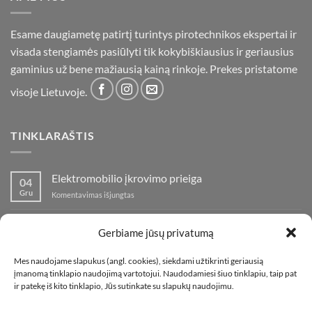
Esame daugiametę patirtį turintys pirotechnikos ekspertai ir
visada stengiamės pasiūlyti tik kokybiškiausius ir geriausius
gaminius už bene mažiausią kainą rinkoje. Prekes pristatome
visoje Lietuvoje.
TINKLARAŠTIS
Elektromobilio įkrovimo prieiga
04
Gru
įraše
Komentavimas išjungtas
Elektromobilio
įkrovimo
Nauja fejerverkų parduotuvė Klaipedoje!
19
prieiga
Gerbiame jūsų privatumą
Lap
įraše
Komentavimas išjungtas
Nauja
Mes naudojame slapukus (angl. cookies), siekdami užtikrinti geriausią
fejerverkų
Kaip fotografuoti fejerverkus
01
įmanomą tinklapio naudojimą vartotojui. Naudodamiesi šiuo tinklapiu, taip pat
parduotuvė
Lap
įraše
ir patekę iš kito tinklapio, Jūs sutinkate su slapukų naudojimu.
Komentavimas išjungtas
Klaipedoje!
Kaip
fotografuoti