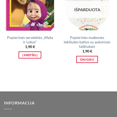
IŠPARDUOTA
Popierinės servetėlės „Maša
Popierinės mažesnės
ir Lokys“
lėkštutės baltos su auksiniais
taškiukais
1,90
€
1,90
€
Į KREPŠELĮ
DAUGIAU
INFORMACIJA