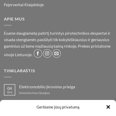
Fejerverkai Klaipėdoje
APIE MUS
Esame daugiametę patirtį turintys pirotechnikos ekspertai ir
visada stengiamės pasiūlyti tik kokybiškiausius ir geriausius
gaminius už bene mažiausią kainą rinkoje. Prekes pristatome
visoje Lietuvoje.
TINKLARAŠTIS
Elektromobilio įkrovimo prieiga
04
Gru
įraše
Komentavimas išjungtas
Elektromobilio
įkrovimo
Nauja fejerverkų parduotuvė Klaipedoje!
19
prieiga
Gerbiame jūsų privatumą
Lap
įraše
Komentavimas išjungtas
Nauja