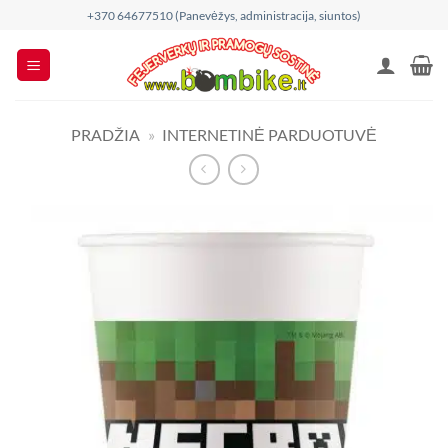
Skip
+370 64677510 (Panevėžys, administracija, siuntos)
to
content
PRADŽIA
»
INTERNETINĖ PARDUOTUVĖ