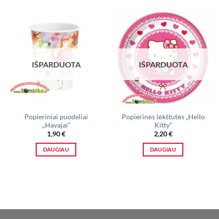
IŠPARDUOTA
IŠPARDUOTA
Popieriniai puodeliai
Popierinės lėkštutės „Hello
,,Havajai”
Kitty“
1,90
€
2,20
€
DAUGIAU
DAUGIAU