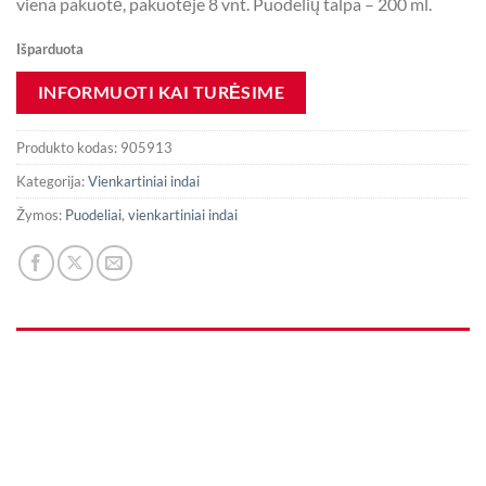
viena pakuotė, pakuotėje 8 vnt. Puodelių talpa – 200 ml.
Išparduota
Produkto kodas:
905913
Kategorija:
Vienkartiniai indai
Žymos:
Puodeliai
,
vienkartiniai indai