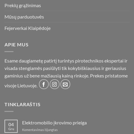
Prekių grąžinimas
Mūsų parduotuvės
Fejerverkai Klaipėdoje
APIE MUS
Esame daugiametę patirtį turintys pirotechnikos ekspertai ir
visada stengiamės pasiūlyti tik kokybiškiausius ir geriausius
gaminius už bene mažiausią kainą rinkoje. Prekes pristatome
visoje Lietuvoje.
TINKLARAŠTIS
Elektromobilio įkrovimo prieiga
04
Gru
įraše
Komentavimas išjungtas