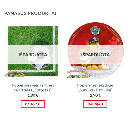
PANAŠŪS PRODUKTAI
IŠPARDUOTA
IŠPARDUOTA
Popierinės vienkartinės
Popierinės lėkštutės
servetėlės „Futbolas“
„Šuniukai Patruliai”
1,90
€
2,90
€
DAUGIAU
DAUGIAU