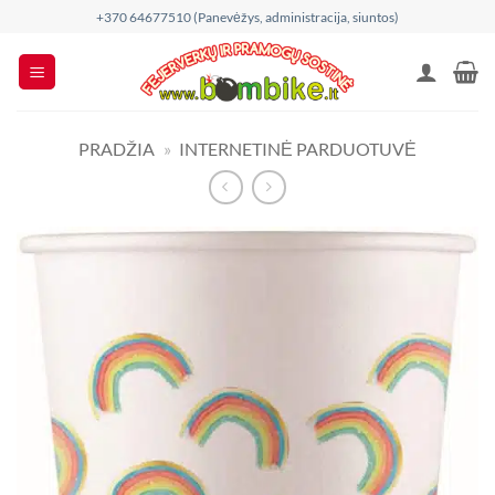
Skip
+370 64677510 (Panevėžys, administracija, siuntos)
to
content
PRADŽIA
»
INTERNETINĖ PARDUOTUVĖ