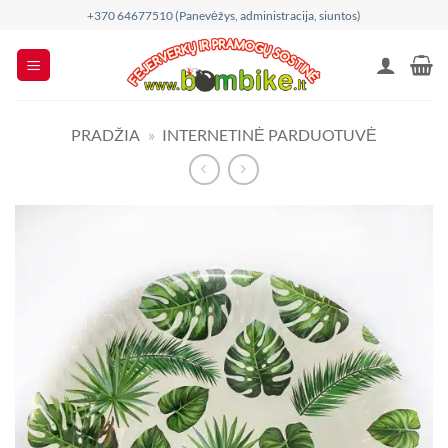
Skip
+370 64677510 (Panevėžys, administracija, siuntos)
to
content
PRADŽIA
»
INTERNETINĖ PARDUOTUVĖ