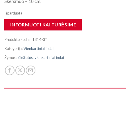
Skersmuo – 18 cm.
Išparduota
Produkto kodas:
1314-3*
Kategorija:
Vienkartiniai indai
Žymos:
lėkštutės
,
vienkartiniai indai