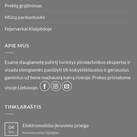
Prekių grąžinimas
Mūsų parduotuvės
Fejerverkai Klaipėdoje
APIE MUS
Esame daugiametę patirtį turintys pirotechnikos ekspertai ir
visada stengiamės pasiūlyti tik kokybiškiausius ir geriausius
gaminius už bene mažiausią kainą rinkoje. Prekes pristatome
visoje Lietuvoje.
TINKLARAŠTIS
Elektromobilio įkrovimo prieiga
04
Gru
įraše
Komentavimas išjungtas