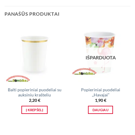
PANAŠŪS PRODUKTAI
IŠPARDUOTA
Balti popieriniai puodeliai su
Popieriniai puodeliai
auksiniu krašteliu
,,Havajai”
2,20
€
1,90
€
Į KREPŠELĮ
DAUGIAU