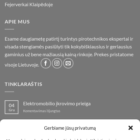
Fejerverkai Klaipėdoje
APIE MUS
Esame daugiametę patirtį turintys pirotechnikos ekspertai ir
visada stengiamės pasiūlyti tik kokybiškiausius ir geriausius
gaminius už bene mažiausią kainą rinkoje. Prekes pristatome
visoje Lietuvoje.
TINKLARAŠTIS
Elektromobilio įkrovimo prieiga
04
Gru
įraše
Komentavimas išjungtas
Elektromobilio
įkrovimo
Nauja fejerverkų parduotuvė Klaipedoje!
19
prieiga
Gerbiame jūsų privatumą
Lap
įraše
Komentavimas išjungtas
Nauja