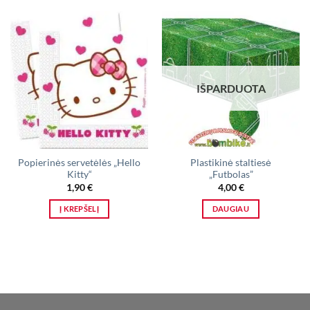
IŠPARDUOTA
Popierinės servetėlės „Hello
Plastikinė staltiesė
Kitty“
„Futbolas”
1,90
€
4,00
€
Į KREPŠELĮ
DAUGIAU