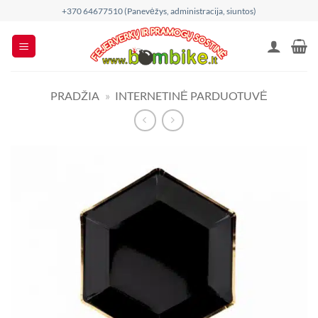
Skip
+370 64677510 (Panevėžys, administracija, siuntos)
to
content
PRADŽIA
»
INTERNETINĖ PARDUOTUVĖ