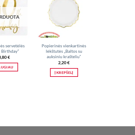
ARDUOTA
IŠPARDUO
ės servetėlės
Popierinės vienkartinės
Popierinės maže
h Birthday”
lėkštutės „Baltos su
lėkštutės balto
auksiniu krašteliu“
auksiniais taški
3,80
€
2,20
€
1,90
€
AUGIAU
Į KREPŠELĮ
DAUGIAU