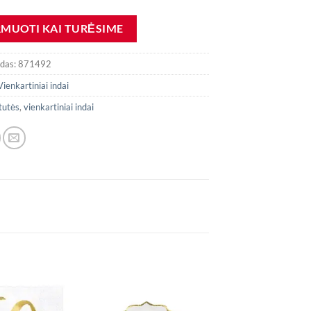
odas:
871492
Vienkartiniai indai
tutės
,
vienkartiniai indai