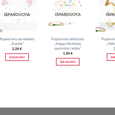
IŠPARDUOTA
IŠPARDUOTA
IŠP
Popierinės servetėlės
Popierinės lėkštutės
Popierin
,,Katytė”
,,Happy Birthday
,,50t
spalvotos raidės”
2,20
€
1,90
€
DAUGIAU
D
DAUGIAU