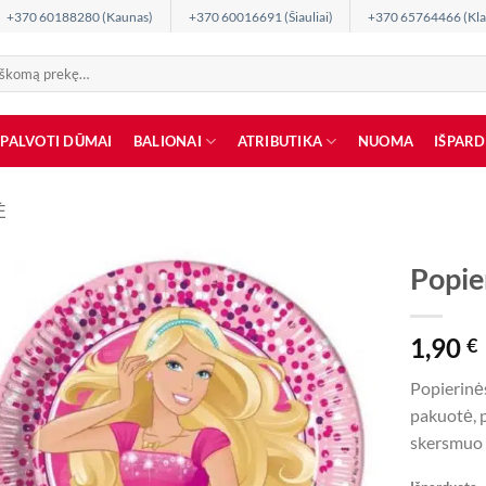
+370 60188280 (Kaunas)
+370 60016691 (Šiauliai)
+370 65764466 (Kla
SPALVOTI DŪMAI
BALIONAI
ATRIBUTIKA
NUOMA
IŠPAR
Ė
Popie
1,90
€
Popierinės
pakuotė, p
skersmuo 