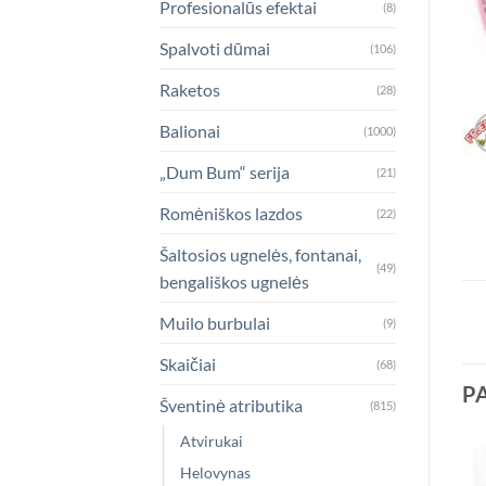
Profesionalūs efektai
(8)
Spalvoti dūmai
(106)
Raketos
(28)
Balionai
(1000)
„Dum Bum“ serija
(21)
Romėniškos lazdos
(22)
Šaltosios ugnelės, fontanai,
(49)
bengališkos ugnelės
Muilo burbulai
(9)
Skaičiai
(68)
P
Šventinė atributika
(815)
Atvirukai
Helovynas