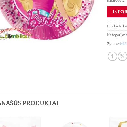
Išparduota
Produkto k
Kategorija:
Žymos:
lėkš
ANAŠŪS PRODUKTAI