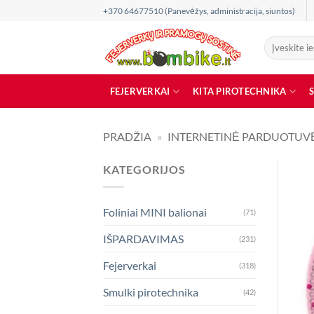
Skip
+370 64677510 (Panevėžys, administracija, siuntos)
to
content
Ieškoti:
FEJERVERKAI
KITA PIROTECHNIKA
PRADŽIA
»
INTERNETINĖ PARDUOTUV
KATEGORIJOS
Foliniai MINI balionai
(71)
IŠPARDAVIMAS
(231)
Fejerverkai
(318)
Smulki pirotechnika
(42)