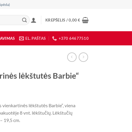
ipėda)
KREPŠELIS /
0,00
€
DAVIMAS
EL. PAŠTAS
+370 64677510
rinės lėkštutės Barbie“
 vienkartinės lėkštutės Barbie“, viena
akuotėje 8 vnt. lėkštučių. Lėkštučių
– 19,5 cm.