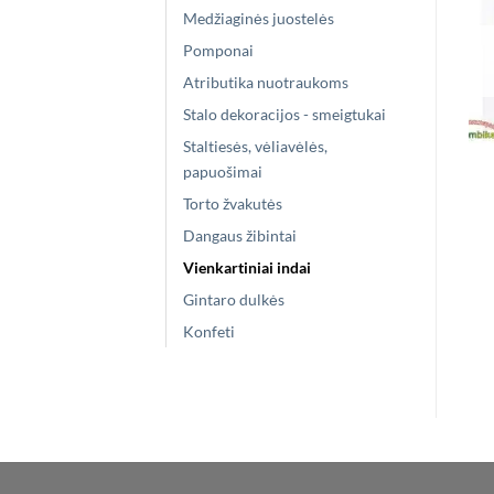
Medžiaginės juostelės
Pomponai
Atributika nuotraukoms
Stalo dekoracijos - smeigtukai
Staltiesės, vėliavėlės,
papuošimai
Torto žvakutės
Dangaus žibintai
Vienkartiniai indai
Gintaro dulkės
Konfeti