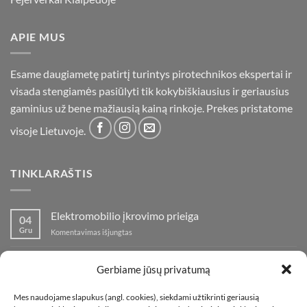
APIE MUS
Esame daugiametę patirtį turintys pirotechnikos ekspertai ir
visada stengiamės pasiūlyti tik kokybiškiausius ir geriausius
gaminius už bene mažiausią kainą rinkoje. Prekes pristatome
visoje Lietuvoje.
TINKLARAŠTIS
Elektromobilio įkrovimo prieiga
04
Gru
įraše
Komentavimas išjungtas
Elektromobilio
įkrovimo
Nauja fejerverkų parduotuvė Klaipedoje!
19
prieiga
Gerbiame jūsų privatumą
Lap
įraše
Komentavimas išjungtas
Nauja
Mes naudojame slapukus (angl. cookies), siekdami užtikrinti geriausią
fejerverkų
Kaip fotografuoti fejerverkus