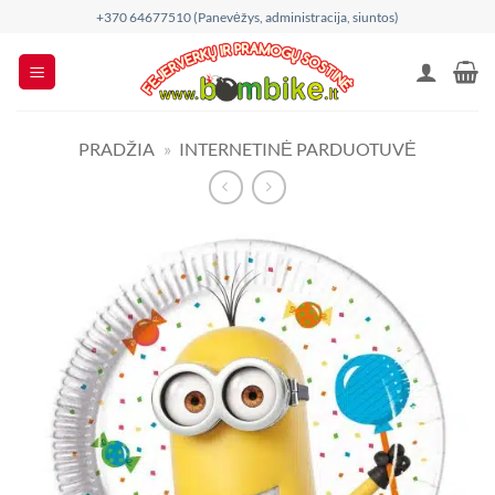
Skip
+370 64677510 (Panevėžys, administracija, siuntos)
to
content
PRADŽIA
»
INTERNETINĖ PARDUOTUVĖ