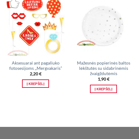
Aksesuarai ant pagaliuko
Mažesnės popierinės baltos
fotosesijoms ,,Mergvakaris”
lėkštutės su sidabrinėmis
žvaigždutėmis
2,20
€
1,90
€
Į KREPŠELĮ
Į KREPŠELĮ