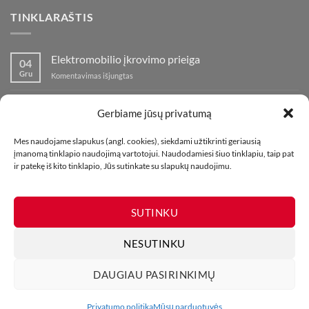
TINKLARAŠTIS
Elektromobilio įkrovimo prieiga
04
Gru
įraše
Komentavimas išjungtas
Elektromobilio
įkrovimo
Nauja fejerverkų parduotuvė Klaipedoje!
19
prieiga
Gerbiame jūsų privatumą
Lap
įraše
Komentavimas išjungtas
Nauja
Mes naudojame slapukus (angl. cookies), siekdami užtikrinti geriausią
fejerverkų
Kaip fotografuoti fejerverkus
01
įmanomą tinklapio naudojimą vartotojui. Naudodamiesi šiuo tinklapiu, taip pat
parduotuvė
Lap
įraše
ir patekę iš kito tinklapio, Jūs sutinkate su slapukų naudojimu.
Komentavimas išjungtas
Klaipedoje!
Kaip
fotografuoti
fejerverkus
SUTINKU
NESUTINKU
DAUGIAU PASIRINKIMŲ
MŪSŲ PARDUOTUVĖS
KONTAKTAI
TINKLARAŠTIS
Visos teisės saugomos. Draudžiama kopijuoti be leidimo. 2026 ©
Privatumo politika
Mūsų parduotuvės