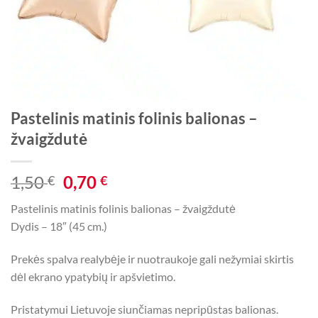
Pastelinis matinis folinis balionas –
žvaigždutė
Original
Current
1,50
0,70
€
€
price
price
Pastelinis matinis folinis balionas – žvaigždutė
was:
is:
Dydis – 18″ (45 cm.)
1,50 €.
0,70 €.
Prekės spalva realybėje ir nuotraukoje gali nežymiai skirtis
dėl ekrano ypatybių ir apšvietimo.
Pristatymui Lietuvoje siunčiamas nepripūstas balionas.