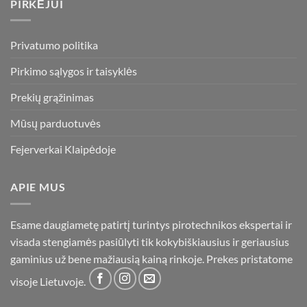
PIRKĖJUI
Privatumo politika
Pirkimo sąlygos ir taisyklės
Prekių grąžinimas
Mūsų parduotuvės
Fejerverkai Klaipėdoje
APIE MUS
Esame daugiametę patirtį turintys pirotechnikos ekspertai ir
visada stengiamės pasiūlyti tik kokybiškiausius ir geriausius
gaminius už bene mažiausią kainą rinkoje. Prekes pristatome
visoje Lietuvoje.