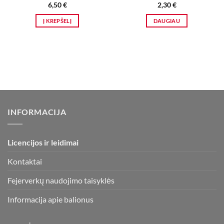
6,50
€
2,30
€
Į KREPŠELĮ
DAUGIAU
INFORMACIJA
Licencijos ir leidimai
Kontaktai
Fejerverkų naudojimo taisyklės
Informacija apie balionus