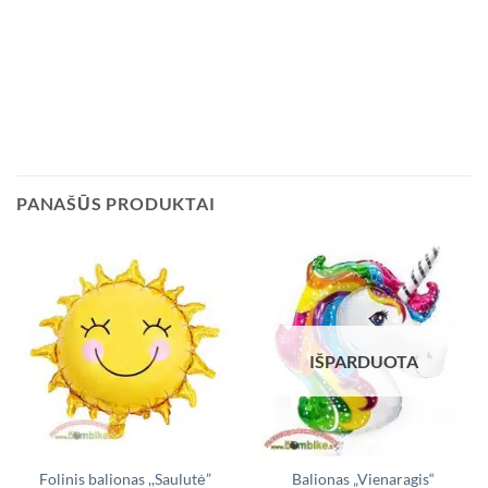
PANAŠŪS PRODUKTAI
IŠPARDUOTA
Folinis balionas ,,Saulutė”
Balionas „Vienaragis“