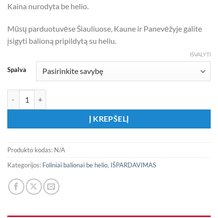
Kaina nurodyta be helio.
Mūsų parduotuvėse Šiauliuose, Kaune ir Panevėžyje galite
įsigyti balioną pripildytą su heliu.
IŠVALYTI
Spalva
produkto kiekis: Pastelinis matinis folinis balionas - žvaigždutė
Į KREPŠELĮ
Produkto kodas:
N/A
Kategorijos:
Foliniai balionai be helio
,
IŠPARDAVIMAS