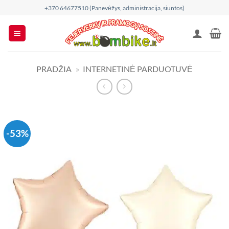
Skip
+370 64677510 (Panevėžys, administracija, siuntos)
to
content
PRADŽIA
»
INTERNETINĖ PARDUOTUVĖ
-53%