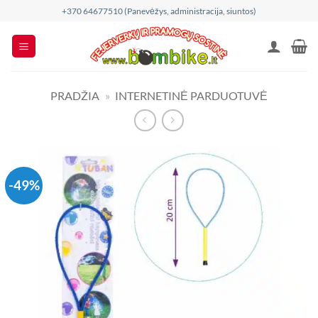
Skip
+370 64677510 (Panevėžys, administracija, siuntos)
to
content
PRADŽIA
»
INTERNETINĖ PARDUOTUVĖ
-49%