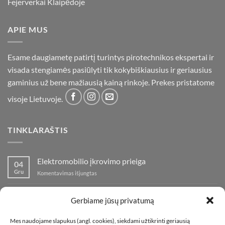
Fejerverkai Klaipėdoje
APIE MUS
Esame daugiametę patirtį turintys pirotechnikos ekspertai ir
visada stengiamės pasiūlyti tik kokybiškiausius ir geriausius
gaminius už bene mažiausią kainą rinkoje. Prekes pristatome
visoje Lietuvoje.
TINKLARAŠTIS
Elektromobilio įkrovimo prieiga
04
Gru
įraše
Komentavimas išjungtas
Elektromobilio
įkrovimo
Nauja fejerverkų parduotuvė Klaipedoje!
19
prieiga
Gerbiame jūsų privatumą
Lap
įraše
Komentavimas išjungtas
Nauja
Mes naudojame slapukus (angl. cookies), siekdami užtikrinti geriausią
fejerverkų