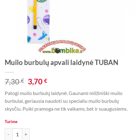
Muilo burbulų apvali laidynė TUBAN
Original
Current
7,30
3,70
€
€
price
price
Patogi muilo burbulų laidynė. Gaunami milžiniški muilo
was:
is:
burbulai, geriausia naudoti su specialiu muilo burbulų
7,30 €.
3,70 €.
skysčiu. Puiki pramoga ne tik vaikams, bet ir suaugusiems.
Turime
produkto kiekis: Muilo burbulų apvali laidynė TUBAN