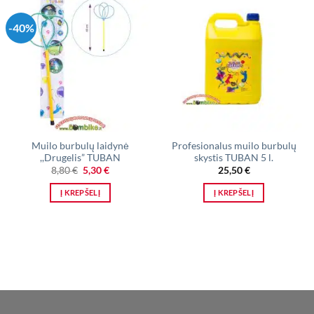
-40%
Muilo burbulų laidynė
Profesionalus muilo burbulų
,,Drugelis” TUBAN
skystis TUBAN 5 l.
Original
Current
8,80
€
5,30
€
25,50
€
price
price
was:
is:
Į KREPŠELĮ
Į KREPŠELĮ
8,80 €.
5,30 €.