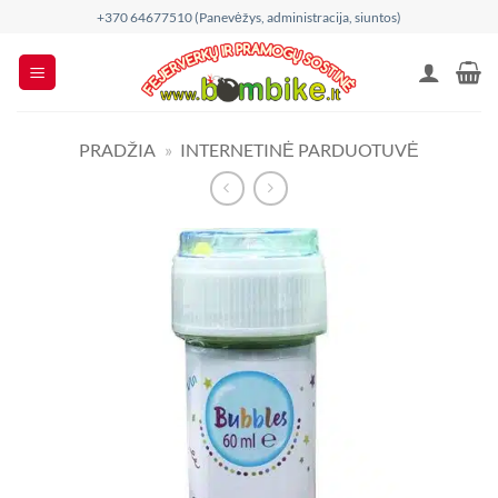
Skip
+370 64677510 (Panevėžys, administracija, siuntos)
to
content
PRADŽIA
»
INTERNETINĖ PARDUOTUVĖ