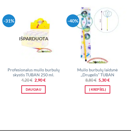
-31%
-40%
IŠPARDUOTA
Profesionalus muilo burbulų
Muilo burbulų laidynė
skystis TUBAN 250 ml.
,,Drugelis” TUBAN
Original
Current
Original
Current
4,20
€
2,90
€
8,80
€
5,30
€
price
price
price
price
was:
is:
was:
is:
DAUGIAU
Į KREPŠELĮ
4,20 €.
2,90 €.
8,80 €.
5,30 €.