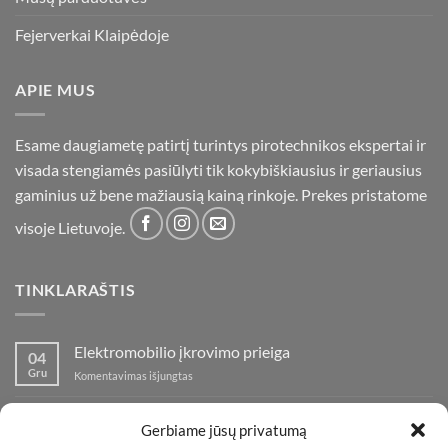
Fejerverkai Klaipėdoje
APIE MUS
Esame daugiametę patirtį turintys pirotechnikos ekspertai ir
visada stengiamės pasiūlyti tik kokybiškiausius ir geriausius
gaminius už bene mažiausią kainą rinkoje. Prekes pristatome
visoje Lietuvoje.
TINKLARAŠTIS
Elektromobilio įkrovimo prieiga
04
Gru
įraše
Komentavimas išjungtas
Elektromobilio
įkrovimo
Nauja fejerverkų parduotuvė Klaipedoje!
19
prieiga
Gerbiame jūsų privatumą
Lap
įraše
Komentavimas išjungtas