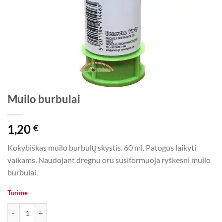
Muilo burbulai
1,20
€
Kokybiškas muilo burbulų skystis. 60 ml. Patogus laikyti
vaikams. Naudojant dregnu oru susiformuoja ryškesni muilo
burbulai.
Turime
produkto kiekis: Muilo burbulai