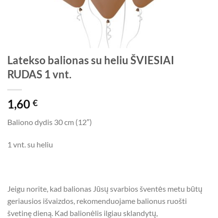
Latekso balionas su heliu ŠVIESIAI
RUDAS 1 vnt.
1,60
€
Baliono dydis 30 cm (12″)
1 vnt. su heliu
Jeigu norite, kad balionas Jūsų svarbios šventės metu būtų
geriausios išvaizdos, rekomenduojame balionus ruošti
švetinę dieną. Kad balionėlis ilgiau sklandytų,