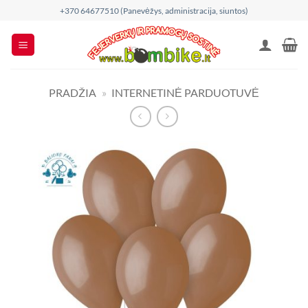
Skip
+370 64677510 (Panevėžys, administracija, siuntos)
to
content
PRADŽIA
»
INTERNETINĖ PARDUOTUVĖ