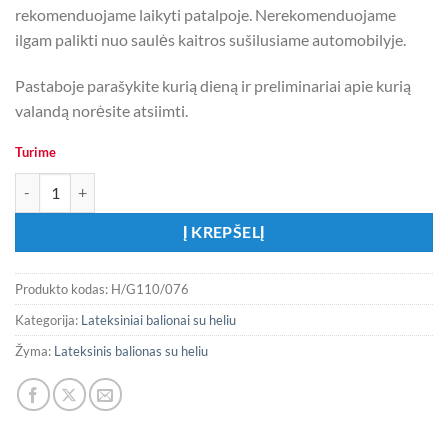
rekomenduojame laikyti patalpoje. Nerekomenduojame
ilgam palikti nuo saulės kaitros sušilusiame automobilyje.
Pastaboje parašykite kurią dieną ir preliminariai apie kurią
valandą norėsite atsiimti.
Turime
produkto kiekis: Latekso balionas su heliu ŠVIESIAI RUDAS 1 vnt.
Į KREPŠELĮ
Produkto kodas:
H/G110/076
Kategorija:
Lateksiniai balionai su heliu
Žyma:
Lateksinis balionas su heliu