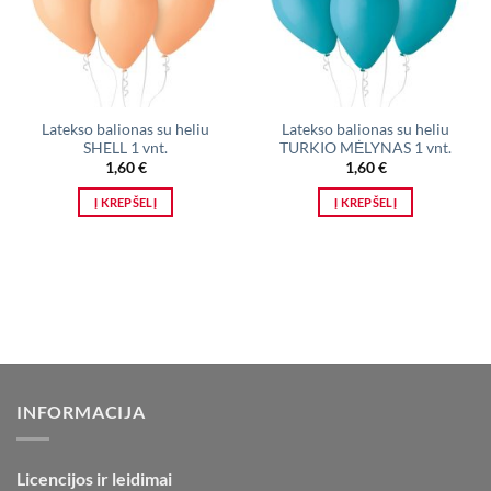
Latekso balionas su heliu
Latekso balionas su heliu
SHELL 1 vnt.
TURKIO MĖLYNAS 1 vnt.
1,60
€
1,60
€
Į KREPŠELĮ
Į KREPŠELĮ
INFORMACIJA
Licencijos ir leidimai