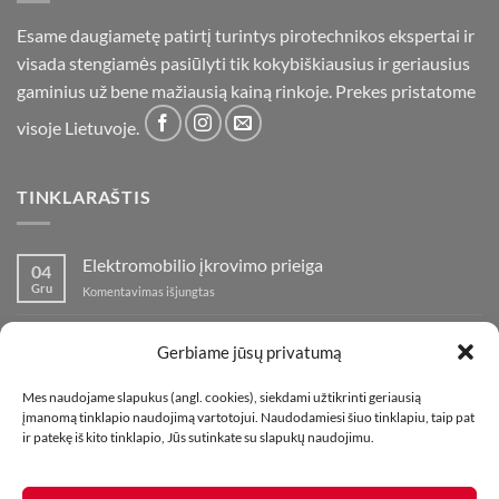
Esame daugiametę patirtį turintys pirotechnikos ekspertai ir
visada stengiamės pasiūlyti tik kokybiškiausius ir geriausius
gaminius už bene mažiausią kainą rinkoje. Prekes pristatome
visoje Lietuvoje.
TINKLARAŠTIS
Elektromobilio įkrovimo prieiga
04
Gru
įraše
Komentavimas išjungtas
Elektromobilio
įkrovimo
Nauja fejerverkų parduotuvė Klaipedoje!
19
prieiga
Gerbiame jūsų privatumą
Lap
įraše
Komentavimas išjungtas
Nauja
Mes naudojame slapukus (angl. cookies), siekdami užtikrinti geriausią
fejerverkų
Kaip fotografuoti fejerverkus
01
įmanomą tinklapio naudojimą vartotojui. Naudodamiesi šiuo tinklapiu, taip pat
parduotuvė
Lap
įraše
ir patekę iš kito tinklapio, Jūs sutinkate su slapukų naudojimu.
Komentavimas išjungtas
Klaipedoje!
Kaip
fotografuoti
fejerverkus