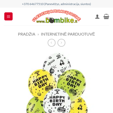
Skip
+370 64677510 (Panevėžys, administracija, siuntos)
to
content
PRADŽIA
»
INTERNETINĖ PARDUOTUVĖ