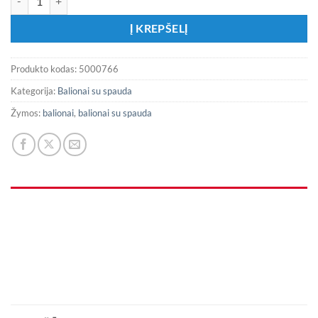
Į KREPŠELĮ
Produkto kodas:
5000766
Kategorija:
Balionai su spauda
Žymos:
balionai
,
balionai su spauda