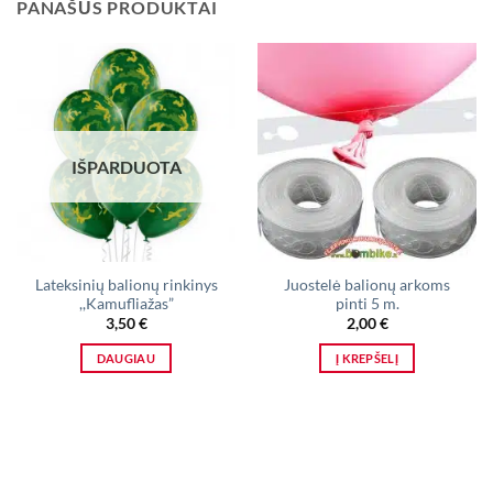
PANAŠŪS PRODUKTAI
IŠPARDUOTA
Lateksinių balionų rinkinys
Juostelė balionų arkoms
,,Kamufliažas”
pinti 5 m.
3,50
€
2,00
€
DAUGIAU
Į KREPŠELĮ