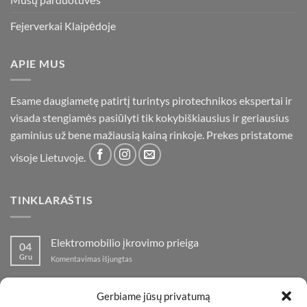
Fejerverkai Klaipėdoje
APIE MUS
Esame daugiametę patirtį turintys pirotechnikos ekspertai ir
visada stengiamės pasiūlyti tik kokybiškiausius ir geriausius
gaminius už bene mažiausią kainą rinkoje. Prekes pristatome
visoje Lietuvoje.
TINKLARAŠTIS
Elektromobilio įkrovimo prieiga
04
Gru
įraše
Komentavimas išjungtas
Elektromobilio
įkrovimo
Nauja fejerverkų parduotuvė Klaipedoje!
19
prieiga
Gerbiame jūsų privatumą
Lap
įraše
Komentavimas išjungtas