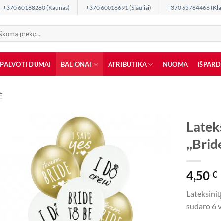
+370 60188280 (Kaunas)
+370 60016691 (Šiauliai)
+370 65764466 (Kla
SPALVOTI DŪMAI
BALIONAI
ATRIBUTIKA
NUOMA
IŠPAR
Ė
Latek
,,Brid
4,50
€
Lateksinių 
sudaro 6 v