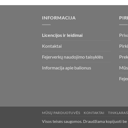
INFORMACIJA
PIR
Licencijos ir leidimai
Priv
Kontaktai
Pirk
Fejerverkų naudojimo taisyklės
Prek
Informacija apie balionus
Mūs
Feje
MŪSŲ PARDUOTUVĖS
KONTAKTAI
TINKLARAŠ
Visos teisės saugomos. Draudžiama kopijuoti be