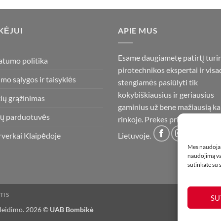
KĖJUI
APIE MUS
Esame daugiametę patirtį turi
atumo politika
pirotechnikos ekspertai ir visa
imo sąlygos ir taisyklės
stengiamės pasiūlyti tik
kokybiškiausius ir geriausius
ių grąžinimas
gaminius už bene mažiausią ka
ų parduotuvės
rinkoje. Prekes pristatome vis
rverkai Klaipėdoje
Lietuvoje.
Mes naudojam
naudojimą var
sutinkate su
TIS
SU
 leidimo. 2026 ©
UAB Bombikė