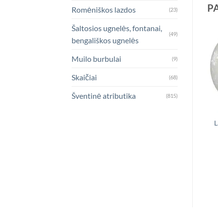
P
Romėniškos lazdos
(23)
Šaltosios ugnelės, fontanai,
(49)
bengališkos ugnelės
Muilo burbulai
(9)
Skaičiai
(68)
Šventinė atributika
(815)
L