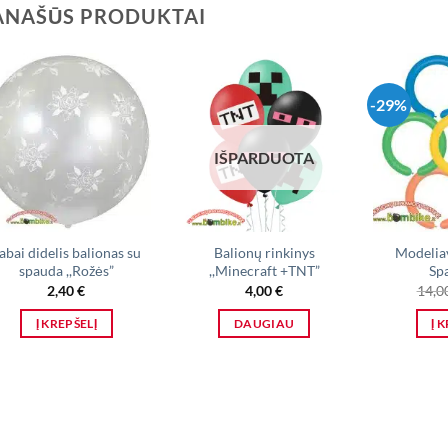
ANAŠŪS PRODUKTAI
-29%
IŠPARDUOTA
abai didelis balionas su
Balionų rinkinys
Modelia
spauda ,,Rožės”
,,Minecraft +TNT”
Sp
2,40
€
4,00
€
14,0
Į KREPŠELĮ
DAUGIAU
Į 