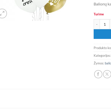
Balionų ka
Turime
produkto ki
Produkto k
Kategorijos
Žymos:
bali