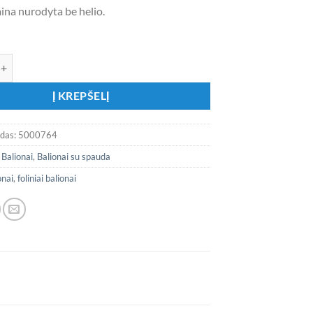
ina nurodyta be helio.
ekis: Lateksinių balionų rinkinys ,,Bride To Be”
Į KREPŠELĮ
odas:
5000764
:
Balionai
,
Balionai su spauda
onai
,
foliniai balionai