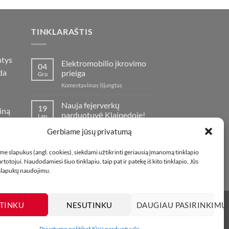
TINKLARAŠTIS
ntys
Elektromobilio įkrovimo
04
da
prieiga
Gru
įraše
Komentavimas išjungtas
Elektromobilio
įkrovimo
Nauja fejerverkų
19
iną
prieiga
parduotuvė Klaipedoje!
Lap
oje
įraše
Komentavimas išjungtas
Gerbiame jūsų privatumą
Nauja
fejerverkų
Kaip fotografuoti
01
e slapukus (angl. cookies), siekdami užtikrinti geriausią įmanomą tinklapio
parduotuvė
fejerverkus
Lap
totojui. Naudodamiesi šiuo tinklapiu, taip pat ir patekę iš kito tinklapio, Jūs
Klaipedoje!
įraše
Komentavimas išjungtas
 slapukų naudojimu.
Kaip
fotografuoti
fejerverkus
TINKU
NESUTINKU
DAUGIAU PASIRINKIMŲ
Privatumo politika
Mūsų parduotuvės