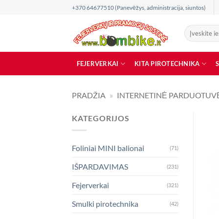
Skip
+370 64677510 (Panevėžys, administracija, siuntos)
to
content
Ieškoti:
FEJERVERKAI
KITA PIROTECHNIKA
PRADŽIA
»
INTERNETINĖ PARDUOTUV
KATEGORIJOS
Foliniai MINI balionai
(71)
IŠPARDAVIMAS
(231)
Fejerverkai
(321)
Smulki pirotechnika
(42)