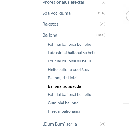
Profesionalūs efektai
(7)
Spalvoti dūmai
(107)
Raketos
(28)
Balionai
(1000)
Foliniai balionai be helio
Lateksiniai balionai su heliu
Foliniai balionai su heliu
Helio balionų puokštės
Balionų rinkiniai
Balionai su spauda
Foliniai balionai be helio
Guminiai balionai
Priedai balionams
„Dum Bum“ serija
(21)