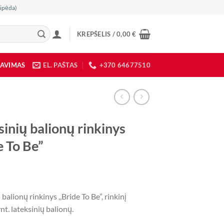
ipėda)
KREPŠELIS /
0,00
€
DAVIMAS
EL. PAŠTAS
+370 64677510
sinių balionų rinkinys
e To Be”
balionų rinkinys ,,Bride To Be”, rinkinį
nt. lateksinių balionų.