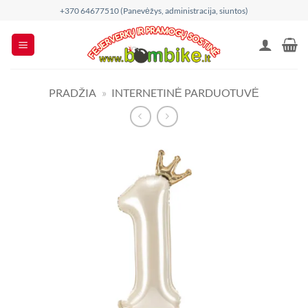
Skip
+370 64677510 (Panevėžys, administracija, siuntos)
to
content
PRADŽIA
»
INTERNETINĖ PARDUOTUVĖ