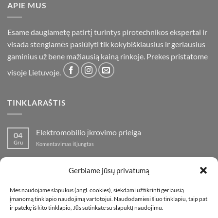
APIE MUS
Esame daugiametę patirtį turintys pirotechnikos ekspertai ir
visada stengiamės pasiūlyti tik kokybiškiausius ir geriausius
gaminius už bene mažiausią kainą rinkoje. Prekes pristatome
visoje Lietuvoje.
TINKLARAŠTIS
Elektromobilio įkrovimo prieiga
04
Gru
įraše
Komentavimas išjungtas
Elektromobilio
įkrovimo
Nauja fejerverkų parduotuvė Klaipedoje!
19
prieiga
Gerbiame jūsų privatumą
Lap
įraše
Komentavimas išjungtas
Nauja
Mes naudojame slapukus (angl. cookies), siekdami užtikrinti geriausią
fejerverkų
Kaip fotografuoti fejerverkus
01
įmanomą tinklapio naudojimą vartotojui. Naudodamiesi šiuo tinklapiu, taip pat
parduotuvė
Lap
įraše
ir patekę iš kito tinklapio, Jūs sutinkate su slapukų naudojimu.
Komentavimas išjungtas
Klaipedoje!
Kaip