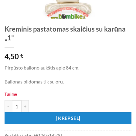
Kreminis pastatomas skaičius su karūna
„1”
4,50
€
Pirpūsto baliono aukštis apie 84 cm.
Balionas pildomas tik su oru.
Turime
produkto kiekis: Kreminis pastatomas skaičius su karūna „1”
Į KREPŠELĮ
Produkto kodas:
FB126S-1-079J