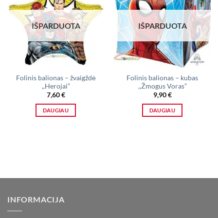
IŠPARDUOTA
IŠPARDUOTA
Folinis balionas – žvaigždė
Folinis balionas – kubas
,,Herojai”
,,Žmogus Voras”
7,60
€
9,90
€
DAUGIAU
DAUGIAU
INFORMACIJA