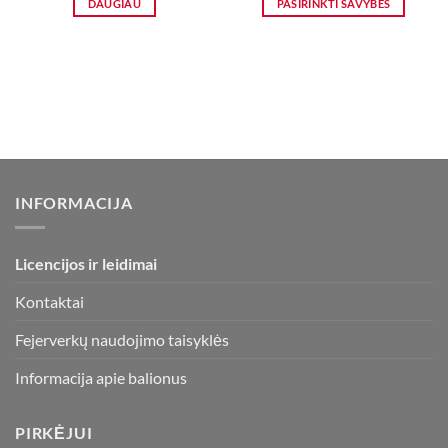
DAUGIAU
PASIRINKTI SAVYBES
through
9,90 €
This
product
has
multiple
variants.
The
options
may
be
INFORMACIJA
chosen
on
the
Licencijos ir leidimai
product
page
Kontaktai
Fejerverkų naudojimo taisyklės
Informacija apie balionus
PIRKĖJUI