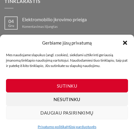
TINKLARAŠTIS
Elektromobilio įkrovimo prieiga
04
Gru
įraše
Komentavimas išjungtas
Elektromobilio
įkrovimo
Nauja fejerverkų parduotuvė Klaipedoje!
19
prieiga
Gerbiame jūsų privatumą
Lap
įraše
Komentavimas išjungtas
Nauja
Mes naudojame slapukus (angl. cookies), siekdami užtikrinti geriausią
fejerverkų
Kaip fotografuoti fejerverkus
01
įmanomą tinklapio naudojimą vartotojui. Naudodamiesi šiuo tinklapiu, taip pat
parduotuvė
Lap
įraše
ir patekę iš kito tinklapio, Jūs sutinkate su slapukų naudojimu.
Komentavimas išjungtas
Klaipedoje!
Kaip
fotografuoti
fejerverkus
SUTINKU
NESUTINKU
DAUGIAU PASIRINKIMŲ
MŪSŲ PARDUOTUVĖS
KONTAKTAI
TINKLARAŠTIS
Visos teisės saugomos. Draudžiama kopijuoti be leidimo. 2026 ©
Privatumo politika
Mūsų parduotuvės
UAB Bombikė