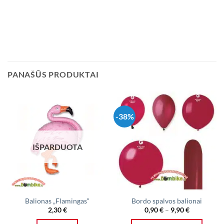
PANAŠŪS PRODUKTAI
-38%
IŠPARDUOTA
Balionas „Flamingas“
Bordo spalvos balionai
Price
2,30
€
0,90
€
–
9,90
€
range:
0,90 €