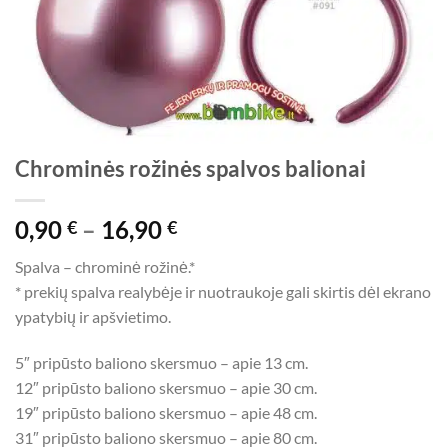
Chrominės rožinės spalvos balionai
Price
0,90
–
16,90
€
€
range:
Spalva – chrominė rožinė.*
0,90 €
* prekių spalva realybėje ir nuotraukoje gali skirtis dėl ekrano
through
ypatybių ir apšvietimo.
16,90 €
5″ pripūsto baliono skersmuo – apie 13 cm.
12″ pripūsto baliono skersmuo – apie 30 cm.
19″ pripūsto baliono skersmuo – apie 48 cm.
31″ pripūsto baliono skersmuo – apie 80 cm.