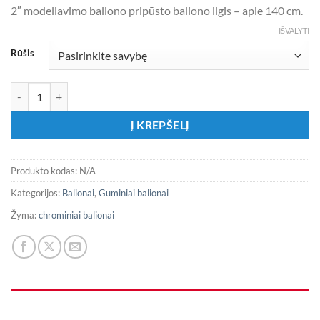
2″ modeliavimo baliono pripūsto baliono ilgis – apie 140 cm.
IŠVALYTI
Rūšis
produkto kiekis: Chrominės rožinės spalvos balionai
Į KREPŠELĮ
Produkto kodas:
N/A
Kategorijos:
Balionai
,
Guminiai balionai
Žyma:
chrominiai balionai