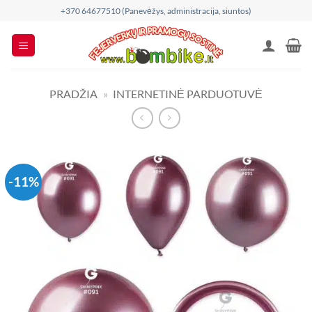
Skip
+370 64677510 (Panevėžys, administracija, siuntos)
to
content
PRADŽIA
»
INTERNETINĖ PARDUOTUVĖ
-11%