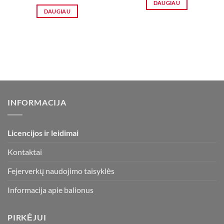
price
price
DAUGIAU
was:
is:
DAUGIAU
5,50 €.
2,90 €.
INFORMACIJA
Licencijos ir leidimai
Kontaktai
Fejerverkų naudojimo taisyklės
Informacija apie balionus
PIRKĖJUI