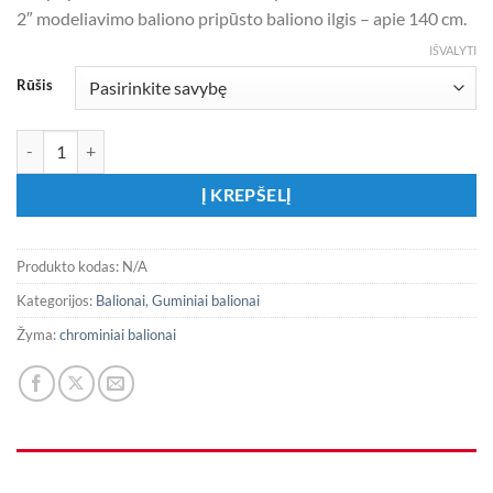
2″ modeliavimo baliono pripūsto baliono ilgis – apie 140 cm.
IŠVALYTI
Rūšis
produkto kiekis: Chrominės žalios spalvos balionai
Į KREPŠELĮ
Produkto kodas:
N/A
Kategorijos:
Balionai
,
Guminiai balionai
Žyma:
chrominiai balionai