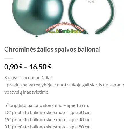
Chrominės žalios spalvos balionai
Price
0,90
–
16,50
€
€
range:
Spalva – chrominė žalia.*
0,90 €
* prekių spalva realybėje ir nuotraukoje gali skirtis dėl ekrano
through
ypatybių ir apšvietimo.
16,50 €
5″ pripūsto baliono skersmuo – apie 13 cm.
12″ pripūsto baliono skersmuo – apie 30 cm.
19″ pripūsto baliono skersmuo – apie 48 cm.
31″ pripūsto baliono skersmuo – apie 80 cm.