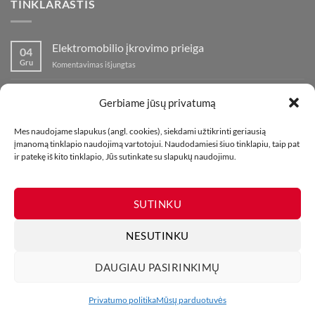
TINKLARAŠTIS
Elektromobilio įkrovimo prieiga
04
Gru
įraše
Komentavimas išjungtas
Elektromobilio
įkrovimo
Nauja fejerverkų parduotuvė Klaipedoje!
19
prieiga
Gerbiame jūsų privatumą
Lap
įraše
Komentavimas išjungtas
Nauja
Mes naudojame slapukus (angl. cookies), siekdami užtikrinti geriausią
fejerverkų
Kaip fotografuoti fejerverkus
01
įmanomą tinklapio naudojimą vartotojui. Naudodamiesi šiuo tinklapiu, taip pat
parduotuvė
Lap
įraše
ir patekę iš kito tinklapio, Jūs sutinkate su slapukų naudojimu.
Komentavimas išjungtas
Klaipedoje!
Kaip
fotografuoti
fejerverkus
SUTINKU
NESUTINKU
DAUGIAU PASIRINKIMŲ
MŪSŲ PARDUOTUVĖS
KONTAKTAI
TINKLARAŠTIS
Visos teisės saugomos. Draudžiama kopijuoti be leidimo. 2026 ©
Privatumo politika
Mūsų parduotuvės
UAB Bombikė