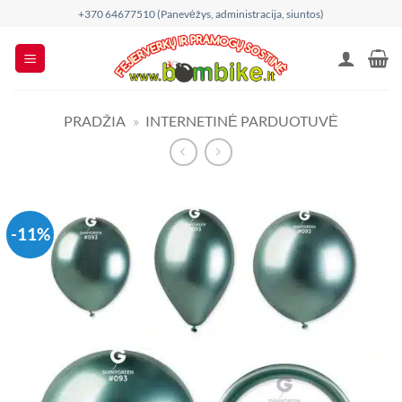
Skip
+370 64677510 (Panevėžys, administracija, siuntos)
to
content
PRADŽIA
»
INTERNETINĖ PARDUOTUVĖ
-11%