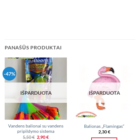
PANAŠŪS PRODUKTAI
-47%
IŠPARDUOTA
IŠPARDUOTA
Vandens balionai su vandens
Balionas „Flamingas“
pripildymo sistema
2,30
€
Original
Current
5,50
€
2,90
€