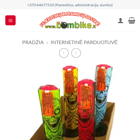
Skip
+370 64677510 (Panevėžys, administracija, siuntos)
to
content
PRADŽIA
»
INTERNETINĖ PARDUOTUVĖ