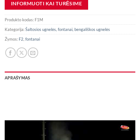
Produkto kodas:
F1M
Kategorija:
Šaltosios ugnelės, fontanai, bengališkos ugnelės
Žymos:
F2
,
fontanai
APRAŠYMAS