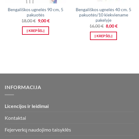
Bengališkos ugnelės 90 cm, 5
Bengališkos ugnelės 40 cm. 5
pakuotės
pakuotės/10 kiekviename
pakelyje
Original
Current
18,00
€
9,00
€
price
price
Original
Current
16,00
€
8,00
€
was:
is:
price
price
Į KREPŠELĮ
18,00 €.
9,00 €.
was:
is:
Į KREPŠELĮ
16,00 €.
8,00 €.
INFORMACIJA
Licencijos ir leidimai
Kontaktai
Fejerverkų naudojimo taisyklės