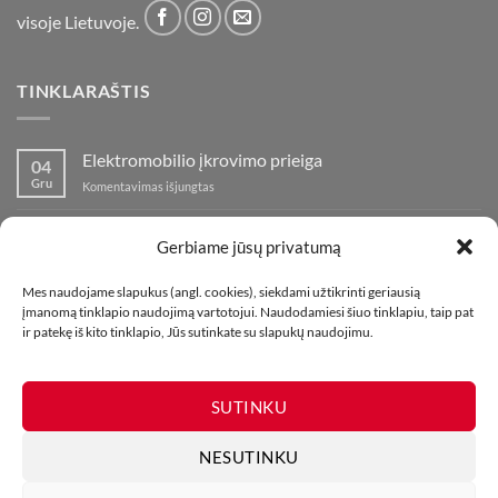
visoje Lietuvoje.
TINKLARAŠTIS
Elektromobilio įkrovimo prieiga
04
Gru
įraše
Komentavimas išjungtas
Elektromobilio
įkrovimo
Nauja fejerverkų parduotuvė Klaipedoje!
19
prieiga
Gerbiame jūsų privatumą
Lap
įraše
Komentavimas išjungtas
Nauja
Mes naudojame slapukus (angl. cookies), siekdami užtikrinti geriausią
fejerverkų
Kaip fotografuoti fejerverkus
01
įmanomą tinklapio naudojimą vartotojui. Naudodamiesi šiuo tinklapiu, taip pat
parduotuvė
Lap
įraše
Komentavimas išjungtas
ir patekę iš kito tinklapio, Jūs sutinkate su slapukų naudojimu.
Klaipedoje!
Kaip
fotografuoti
fejerverkus
SUTINKU
NESUTINKU