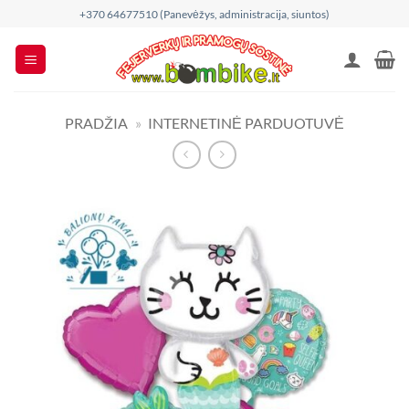
Skip
+370 64677510 (Panevėžys, administracija, siuntos)
to
content
PRADŽIA
»
INTERNETINĖ PARDUOTUVĖ