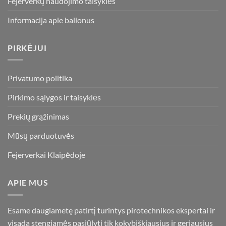
Fejerverkų naudojimo taisyklės
Informacija apie balionus
PIRKĖJUI
Privatumo politika
Pirkimo sąlygos ir taisyklės
Prekių grąžinimas
Mūsų parduotuvės
Fejerverkai Klaipėdoje
APIE MUS
Esame daugiametę patirtį turintys pirotechnikos ekspertai ir
visada stengiamės pasiūlyti tik kokybiškiausius ir geriausius