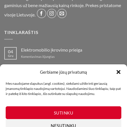
gaminius už bene mažiausią kainą rinkoje. Prekes pristatome
visoje Lietuvoje.
TINKLARAŠTIS
Elektromobilio įkrovimo prieiga
04
Gru
įraše
Komentavimas išjungtas
Elektromobilio
įkrovimo
Nauja fejerverkų parduotuvė Klaipedoje!
19
prieiga
Gerbiame jūsų privatumą
Lap
įraše
Komentavimas išjungtas
Nauja
Mes naudojame slapukus (angl. cookies), siekdami užtikrinti geriausią
fejerverkų
Kaip fotografuoti fejerverkus
01
įmanomą tinklapio naudojimą vartotojui. Naudodamiesi šiuo tinklapiu, taip pat
parduotuvė
Lap
įraše
Komentavimas išjungtas
ir patekę iš kito tinklapio, Jūs sutinkate su slapukų naudojimu.
Klaipedoje!
Kaip
fotografuoti
fejerverkus
SUTINKU
NESUTINKU