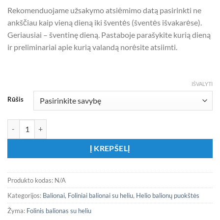
Rekomenduojame užsakymo atsiėmimo datą pasirinkti ne
ankščiau kaip vieną dieną iki šventės (šventės išvakarėse).
Geriausiai – šventinę dieną. Pastaboje parašykite kurią dieną
ir preliminariai apie kurią valandą norėsite atsiimti.
IŠVALYTI
Rūšis
produkto kiekis: Folinių balionių rinkinys su heliu "Katė - undinė" 5 v
Į KREPŠELĮ
Produkto kodas:
N/A
Kategorijos:
Balionai
,
Foliniai balionai su heliu
,
Helio balionų puokštės
Žyma:
Folinis balionas su heliu