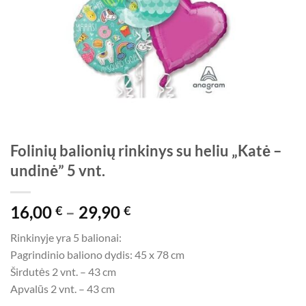
Folinių balionių rinkinys su heliu „Katė –
undinė” 5 vnt.
Price
16,00
–
29,90
€
€
range:
Rinkinyje yra 5 balionai:
16,00 €
Pagrindinio baliono dydis: 45 x 78 cm
through
Širdutės 2 vnt. – 43 cm
29,90 €
Apvalūs 2 vnt. – 43 cm