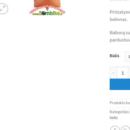
Pristatym
balionas.
Balioną su
parduotuv
Rūšis
produkto kie
Produkto k
Kategorijos
heliu