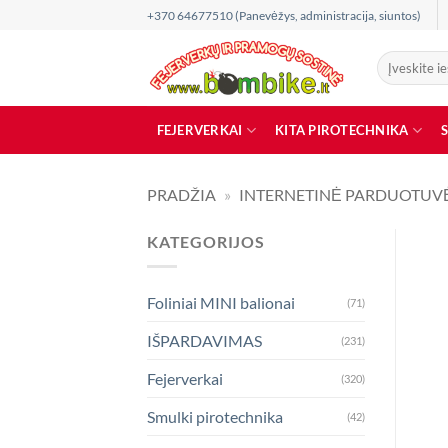
Skip
+370 64677510 (Panevėžys, administracija, siuntos)
to
content
Ieškoti:
FEJERVERKAI
KITA PIROTECHNIKA
PRADŽIA
»
INTERNETINĖ PARDUOTUV
KATEGORIJOS
Foliniai MINI balionai
(71)
IŠPARDAVIMAS
(231)
Fejerverkai
(320)
Smulki pirotechnika
(42)