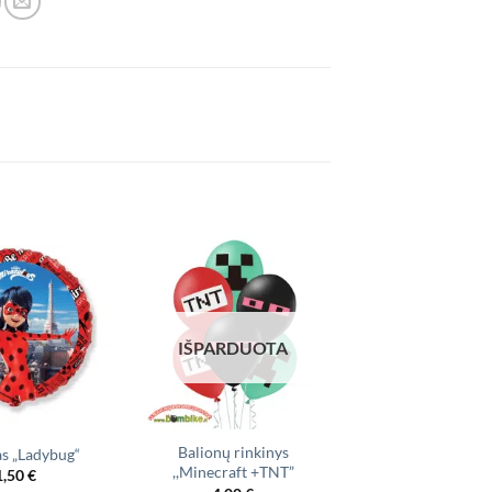
IŠPARDUOTA
IŠPARDUO
Balionų rinkinys
Folinių balionų ri
as „Ladybug“
,,Minecraft +TNT”
,,Kiaulytė Pep
1,50
€