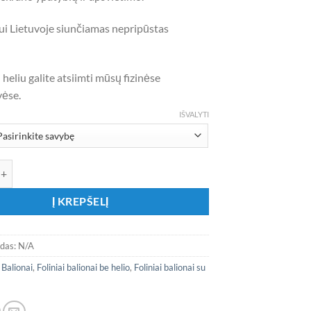
14,00 €
ui Lietuvoje siunčiamas nepripūstas
 heliu galite atsiimti mūsų fizinėse
ėse.
IŠVALYTI
kis: Folinis balionas „Viskis - only getting better eith age“
Į KREPŠELĮ
odas:
N/A
:
Balionai
,
Foliniai balionai be helio
,
Foliniai balionai su