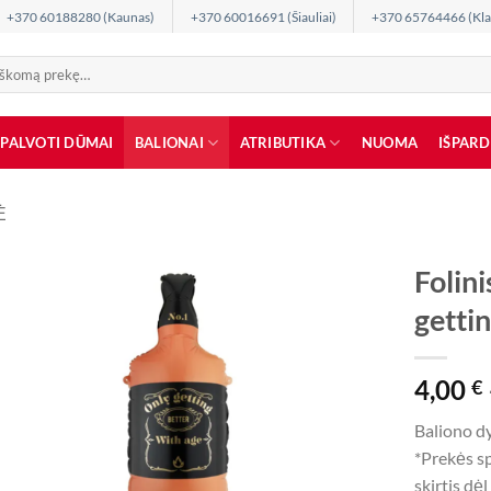
+370 60188280 (Kaunas)
+370 60016691 (Šiauliai)
+370 65764466 (Kla
SPALVOTI DŪMAI
BALIONAI
ATRIBUTIKA
NUOMA
IŠPAR
Ė
Folini
gettin
4,00
€
Baliono d
*Prekės sp
skirtis dė