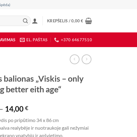
ipėda)
KREPŠELIS /
0,00
€
DAVIMAS
EL. PAŠTAS
+370 64677510
s balionas „Viskis – only
g better eith age“
Price
–
14,00
€
range:
ydis po pripūtimo 34 x 86 cm
4,00 €
alva realybėje ir nuotraukoje gali nežymiai
through
l ekrano ypatybių ir apšvietimo.