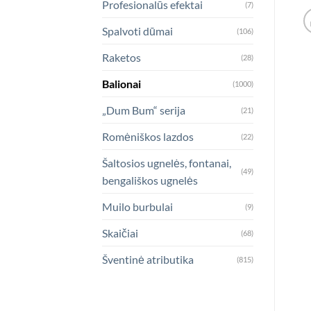
Profesionalūs efektai
(7)
Spalvoti dūmai
(106)
Raketos
(28)
Balionai
(1000)
„Dum Bum“ serija
(21)
Romėniškos lazdos
(22)
Šaltosios ugnelės, fontanai,
(49)
bengališkos ugnelės
Muilo burbulai
(9)
Skaičiai
(68)
Šventinė atributika
(815)