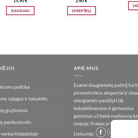
15,90
€
2,40
€
Į 
DAUGIAU
Į KREPŠELĮ
KĖJUI
APIE MUS
Esame daugiametę patirtį turi
atumo politika
pirotechnikos ekspertai ir visa
imo sąlygos ir taisyklės
stengiamės pasiūlyti tik
kokybiškiausius ir geriausius
ių grąžinimas
gaminius už bene mažiausią ka
ų parduotuvės
rinkoje. Prekes pristatome vis
rverkai Klaipėdoje
Lietuvoje.