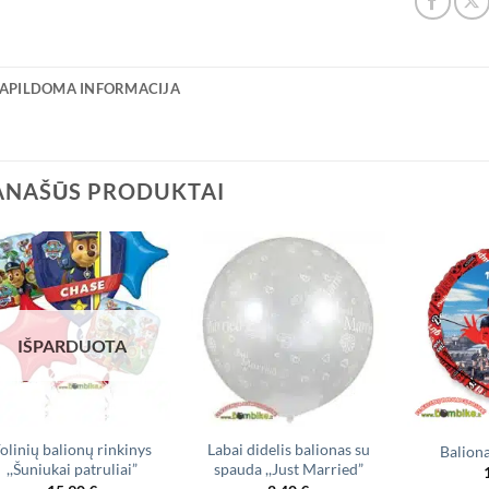
APILDOMA INFORMACIJA
ANAŠŪS PRODUKTAI
IŠPARDUOTA
olinių balionų rinkinys
Labai didelis balionas su
Balion
,,Šuniukai patruliai”
spauda ,,Just Married”