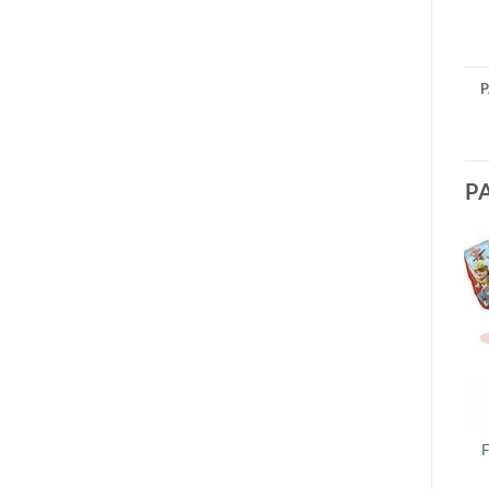
P
P
F