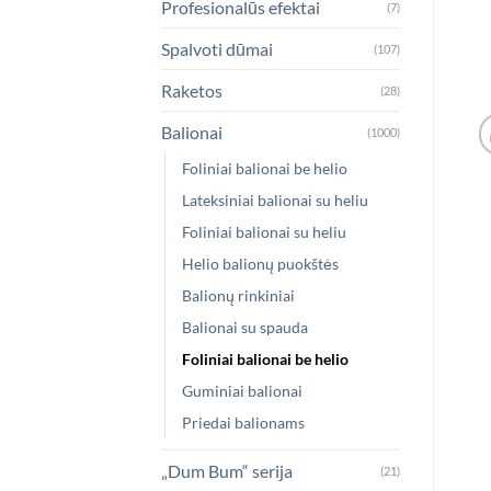
Profesionalūs efektai
(7)
Spalvoti dūmai
(107)
Raketos
(28)
Balionai
(1000)
Foliniai balionai be helio
Lateksiniai balionai su heliu
Foliniai balionai su heliu
Helio balionų puokštės
Balionų rinkiniai
Balionai su spauda
Foliniai balionai be helio
Guminiai balionai
Priedai balionams
„Dum Bum“ serija
(21)