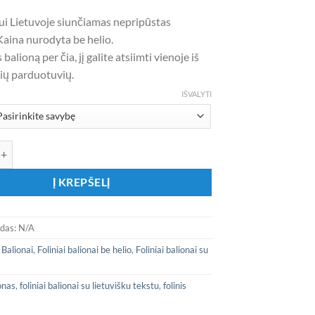
ui Lietuvoje siunčiamas nepripūstas
Kaina nurodyta be helio.
balioną per čia, jį galite atsiimti vienoje iš
nių parduotuvių.
IŠVALYTI
ekis: Folinis balionas „Su tėvo diena“
Į KREPŠELĮ
odas:
N/A
:
Balionai
,
Foliniai balionai be helio
,
Foliniai balionai su
onas
,
foliniai balionai su lietuvišku tekstu
,
folinis