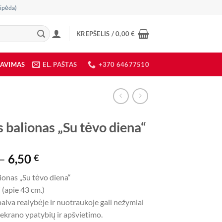
ipėda)
KREPŠELIS /
0,00
€
DAVIMAS
EL. PAŠTAS
+370 64677510
s balionas „Su tėvo diena“
Price
–
6,50
€
range:
lionas „Su tėvo diena“
3,90 €
 (apie 43 cm.)
through
alva realybėje ir nuotraukoje gali nežymiai
6,50 €
l ekrano ypatybių ir apšvietimo.