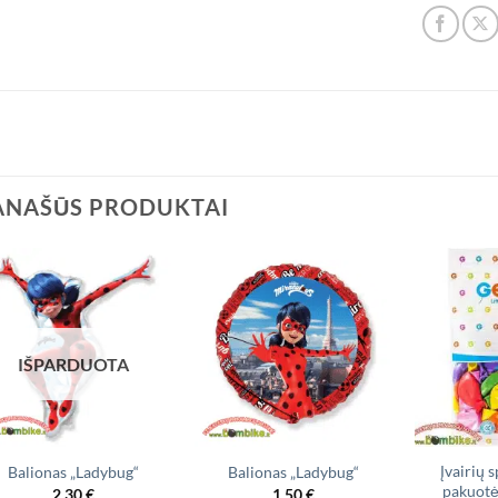
ANAŠŪS PRODUKTAI
IŠPARDUOTA
Įvairių 
Balionas „Ladybug“
Balionas „Ladybug“
pakuotė
2,30
€
1,50
€