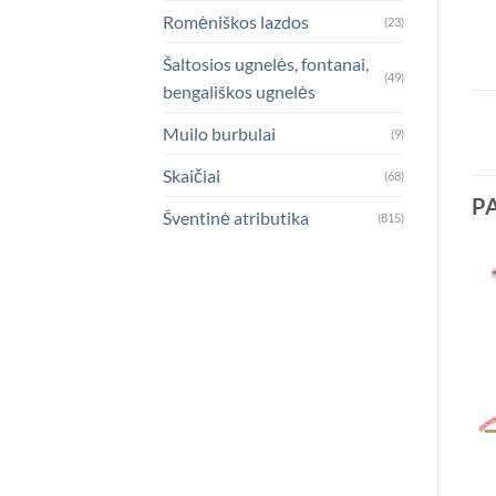
Romėniškos lazdos
(23)
Šaltosios ugnelės, fontanai,
(49)
bengališkos ugnelės
Muilo burbulai
(9)
Skaičiai
(68)
P
Šventinė atributika
(815)