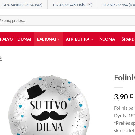
+370 60188280 (Kaunas)
+370 60016691 (Šiauliai)
+370 65764466 (Kla
SPALVOTI DŪMAI
BALIONAI
ATRIBUTIKA
NUOMA
IŠPAR
Ė
Folini
3,90
€
Folinis ba
Dydis: 18″
*Prekės sp
skirtis dė