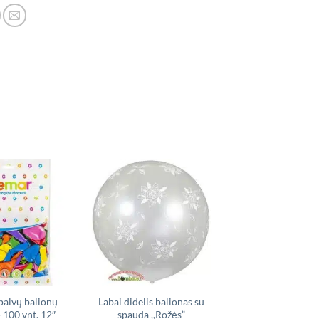
IŠPARDUO
spalvų balionų
Labai didelis balionas su
Folinių balionų ri
 100 vnt. 12″
spauda ,,Rožės”
,,Šuniukai patrul