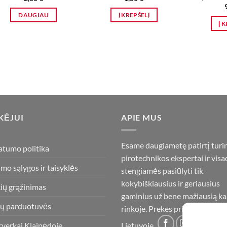
DAUGIAU
Į KREPŠELĮ
Į 
KĖJUI
APIE MUS
Esame daugiametę patirtį turi
atumo politika
pirotechnikos ekspertai ir visa
imo sąlygos ir taisyklės
stengiamės pasiūlyti tik
kokybiškiausius ir geriausius
ių grąžinimas
gaminius už bene mažiausią ka
ų parduotuvės
rinkoje. Prekes pristatome vis
rverkai Klaipėdoje
Lietuvoje.