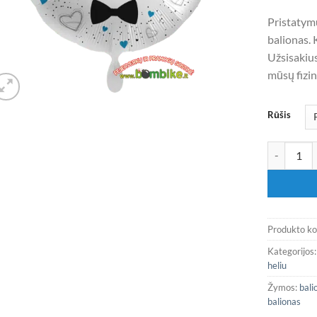
Pristatym
balionas. 
Užsisakius 
mūsų fizi
Rūšis
produkto ki
Produkto k
Kategorijos
heliu
Žymos:
bali
balionas