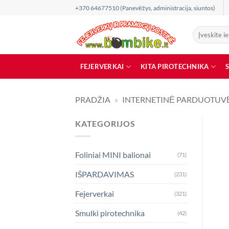
Skip
+370 64677510 (Panevėžys, administracija, siuntos)
to
content
Ieškoti:
FEJERVERKAI
KITA PIROTECHNIKA
PRADŽIA
»
INTERNETINĖ PARDUOTUV
KATEGORIJOS
Foliniai MINI balionai
(71)
IŠPARDAVIMAS
(231)
Fejerverkai
(321)
Smulki pirotechnika
(42)