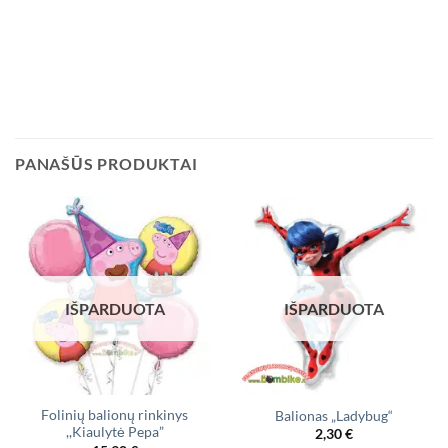
PANAŠŪS PRODUKTAI
IŠPARDUOTA
IŠPARDUOTA
Folinių balionų rinkinys
Balionas „Ladybug“
,,Kiaulytė Pepa”
2,30
€