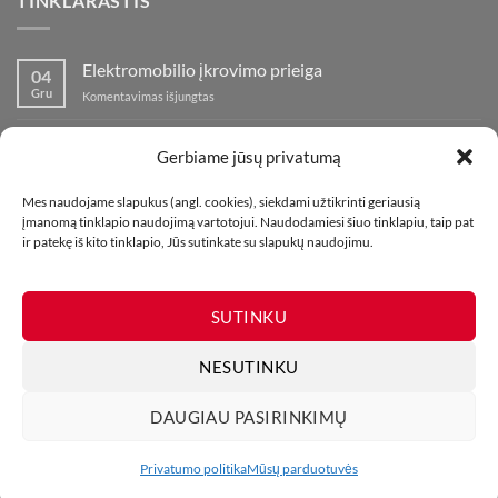
TINKLARAŠTIS
Elektromobilio įkrovimo prieiga
04
Gru
įraše
Komentavimas išjungtas
Elektromobilio
įkrovimo
Nauja fejerverkų parduotuvė Klaipedoje!
19
prieiga
Gerbiame jūsų privatumą
Lap
įraše
Komentavimas išjungtas
Nauja
Mes naudojame slapukus (angl. cookies), siekdami užtikrinti geriausią
fejerverkų
Kaip fotografuoti fejerverkus
01
įmanomą tinklapio naudojimą vartotojui. Naudodamiesi šiuo tinklapiu, taip pat
parduotuvė
Lap
įraše
ir patekę iš kito tinklapio, Jūs sutinkate su slapukų naudojimu.
Komentavimas išjungtas
Klaipedoje!
Kaip
fotografuoti
fejerverkus
SUTINKU
NESUTINKU
DAUGIAU PASIRINKIMŲ
MŪSŲ PARDUOTUVĖS
KONTAKTAI
TINKLARAŠTIS
Visos teisės saugomos. Draudžiama kopijuoti be leidimo. 2026 ©
Privatumo politika
Mūsų parduotuvės
UAB Bombikė