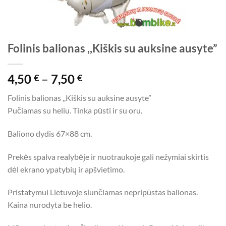
Folinis balionas ,,Kiškis su auksine ausyte”
Price
4,50
–
7,50
€
€
range:
Folinis balionas ,,Kiškis su auksine ausyte”
4,50 €
Pučiamas su heliu. Tinka pūsti ir su oru.
through
7,50 €
Baliono dydis 67×88 cm.
Prekės spalva realybėje ir nuotraukoje gali nežymiai skirtis
dėl ekrano ypatybių ir apšvietimo.
Pristatymui Lietuvoje siunčiamas nepripūstas balionas.
Kaina nurodyta be helio.