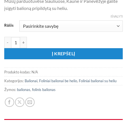
Mūsų parduotuvėse Šiauliuose, Kaune ir Panevėžyje galite
įsigyti balioną pripildytą su heliu.
IŠVALYTI
Rūšis
produkto kiekis: Folinis balionas ,,Kiškis su auksine ausyte”
Į KREPŠELĮ
Produkto kodas:
N/A
Kategorijos:
Balionai
,
Foliniai balionai be helio
,
Foliniai balionai su heliu
Žymos:
balionas
,
folinis balionas