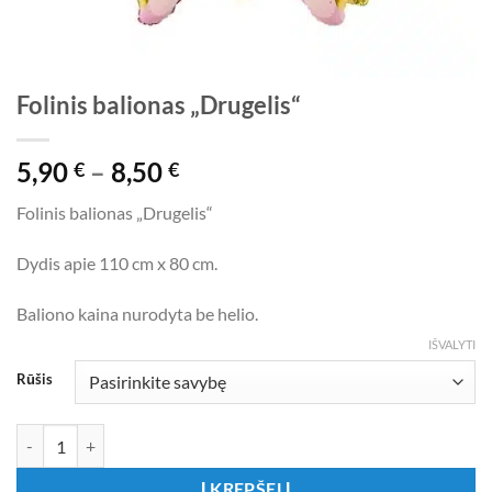
Folinis balionas „Drugelis“
Price
5,90
–
8,50
€
€
range:
Folinis balionas „Drugelis“
5,90 €
through
Dydis apie 110 cm x 80 cm.
8,50 €
Baliono kaina nurodyta be helio.
IŠVALYTI
Rūšis
produkto kiekis: Folinis balionas „Drugelis“
Į KREPŠELĮ