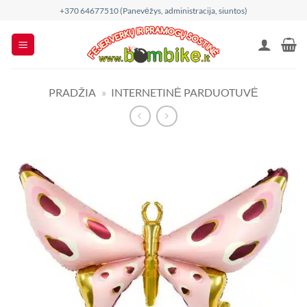
Skip
+370 64677510 (Panevėžys, administracija, siuntos)
to
content
PRADŽIA
»
INTERNETINĖ PARDUOTUVĖ