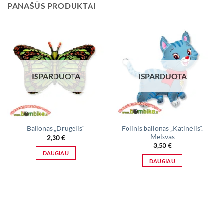
PANAŠŪS PRODUKTAI
IŠPARDUOTA
IŠPARDUOTA
Folinis balionas „Katinėlis“.
Balionas „Drugelis“
Melsvas
2,30
€
3,50
€
DAUGIAU
DAUGIAU