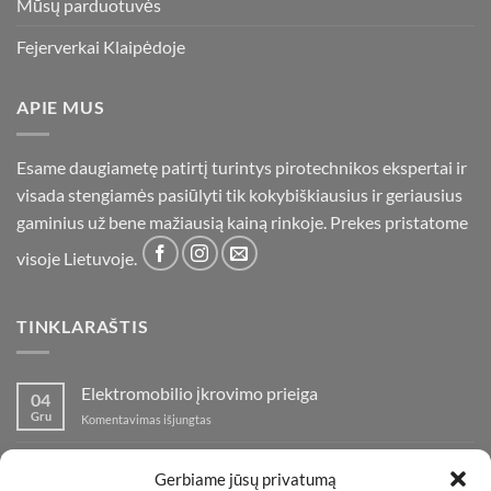
Mūsų parduotuvės
Fejerverkai Klaipėdoje
APIE MUS
Esame daugiametę patirtį turintys pirotechnikos ekspertai ir
visada stengiamės pasiūlyti tik kokybiškiausius ir geriausius
gaminius už bene mažiausią kainą rinkoje. Prekes pristatome
visoje Lietuvoje.
TINKLARAŠTIS
Elektromobilio įkrovimo prieiga
04
Gru
įraše
Komentavimas išjungtas
Elektromobilio
įkrovimo
Nauja fejerverkų parduotuvė Klaipedoje!
19
prieiga
Gerbiame jūsų privatumą
Lap
įraše
Komentavimas išjungtas