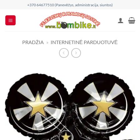
Skip
+370 64677510 (Panevėžys, administracija, siuntos)
to
content
PRADŽIA
»
INTERNETINĖ PARDUOTUVĖ