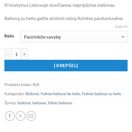
Pristatymui Lietuvoje siunčiamas nepripūstas balionas.
Balioną su heliu galite atsiimti mūsų fizinėse parduotuvėse.
IŠVALYTI
Rūšis
produkto kiekis: Folinis balionas „Camera Action“
Į KREPŠELĮ
Produkto kodas:
N/A
Kategorijos:
Balionai
,
Foliniai balionai be helio
,
Foliniai balionai su heliu
Žymos:
balionai
,
balionas
,
folinis balionas