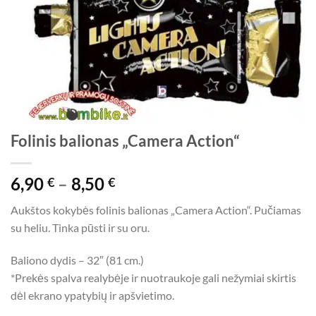
Folinis balionas „Camera Action“
Price
6,90
–
8,50
€
€
range:
Aukštos kokybės folinis balionas „Camera Action“. Pučiamas
6,90 €
su heliu. Tinka pūsti ir su oru.
through
8,50 €
Baliono dydis – 32″ (81 cm.)
*Prekės spalva realybėje ir nuotraukoje gali nežymiai skirtis
dėl ekrano ypatybių ir apšvietimo.