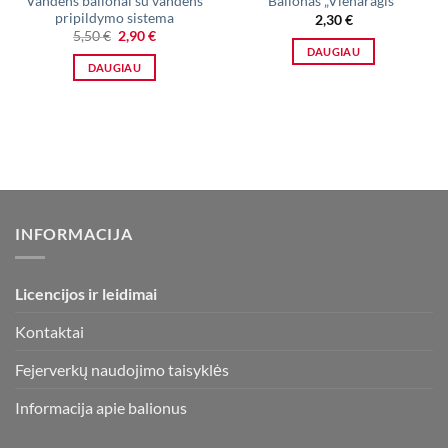
Vandens balionai su vandens
Balionas „Vienaragis“
pripildymo sistema
2,30
€
Original
Current
5,50
€
2,90
€
price
price
DAUGIAU
was:
is:
DAUGIAU
5,50 €.
2,90 €.
INFORMACIJA
Licencijos ir leidimai
Kontaktai
Fejerverkų naudojimo taisyklės
Informacija apie balionus