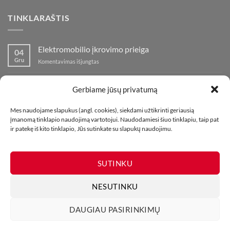
TINKLARAŠTIS
Elektromobilio įkrovimo prieiga
04
Gru
įraše
Komentavimas išjungtas
Elektromobilio
įkrovimo
Nauja fejerverkų parduotuvė Klaipedoje!
19
prieiga
Gerbiame jūsų privatumą
Lap
įraše
Komentavimas išjungtas
Nauja
Mes naudojame slapukus (angl. cookies), siekdami užtikrinti geriausią
fejerverkų
Kaip fotografuoti fejerverkus
01
įmanomą tinklapio naudojimą vartotojui. Naudodamiesi šiuo tinklapiu, taip pat
parduotuvė
Lap
įraše
ir patekę iš kito tinklapio, Jūs sutinkate su slapukų naudojimu.
Komentavimas išjungtas
Klaipedoje!
Kaip
fotografuoti
fejerverkus
SUTINKU
NESUTINKU
DAUGIAU PASIRINKIMŲ
MŪSŲ PARDUOTUVĖS
KONTAKTAI
TINKLARAŠTIS
Visos teisės saugomos. Draudžiama kopijuoti be leidimo. 2026 ©